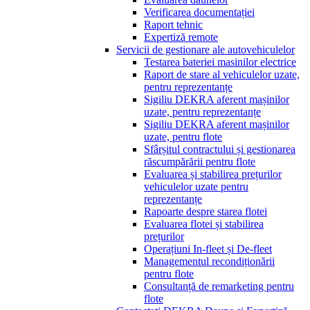
Verificarea documentației
Raport tehnic
Expertiză remote
Servicii de gestionare ale autovehiculelor
Testarea bateriei masinilor electrice
Raport de stare al vehiculelor uzate,
pentru reprezentanțe
Sigiliu DEKRA aferent mașinilor
uzate, pentru reprezentanțe
Sigiliu DEKRA aferent mașinilor
uzate, pentru flote
Sfârșitul contractului și gestionarea
răscumpărării pentru flote
Evaluarea și stabilirea prețurilor
vehiculelor uzate pentru
reprezentanțe
Rapoarte despre starea flotei
Evaluarea flotei și stabilirea
prețurilor
Operațiuni In-fleet și De-fleet
Managementul recondiționării
pentru flote
Consultanță de remarketing pentru
flote