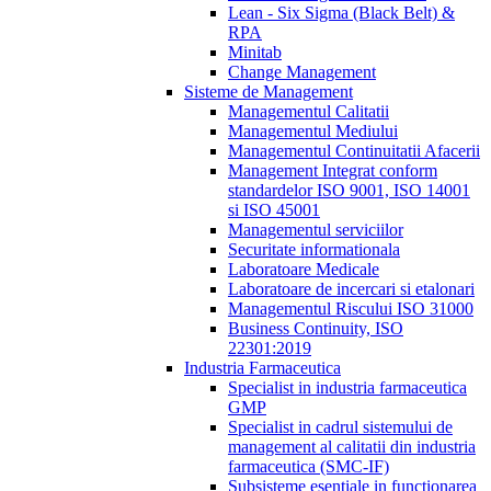
Lean - Six Sigma (Black Belt) &
RPA
Minitab
Change Management
Sisteme de Management
Managementul Calitatii
Managementul Mediului
Managementul Continuitatii Afacerii
Management Integrat conform
standardelor ISO 9001, ISO 14001
si ISO 45001
Managementul serviciilor
Securitate informationala
Laboratoare Medicale
Laboratoare de incercari si etalonari
Managementul Riscului ISO 31000
Business Continuity, ISO
22301:2019
Industria Farmaceutica
Specialist in industria farmaceutica
GMP
Specialist in cadrul sistemului de
management al calitatii din industria
farmaceutica (SMC-IF)
Subsisteme esentiale in functionarea