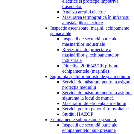
electrice și protecție împotriva
trăsnetelor
Analiza arcului electric
Măsurarea termografică în infraroșu
a instalațiilor electrice
Inspecție ascensoare, mașini, echipamente
și macarale
Inspecții de secundă parte ale
mașinăriilor industriale
Revizuirea de proiectare a
mașinăriilor și echipamentelor
industriale
Directiva 2006/42/CE privind
echipamentele (mașinile)
Siguranța spațiilor industriale și a mediului
Servicii de măsurare pentru a asigura
protecția mediului
Servicii de măsurare pentru a asigura
siguranța la locul de muncă
Măsurători de eficiență a mediului
Servicii pentru panouri fotovoltaice
Studiul HAZOP
Echipamente sub presiune și sudare
Inspecții de secundă parte ale
echipamentelor sub presiune