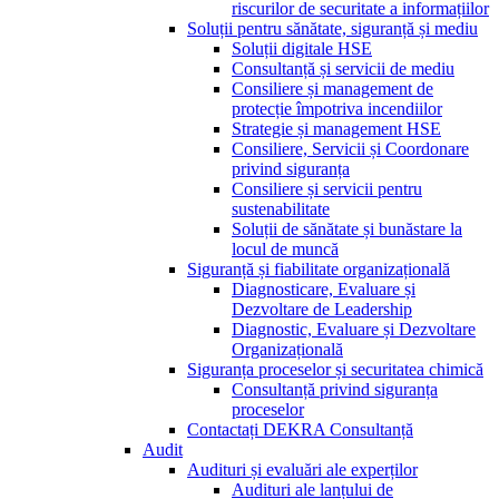
riscurilor de securitate a informațiilor
Soluții pentru sănătate, siguranță și mediu
Soluții digitale HSE
Consultanță și servicii de mediu
Consiliere și management de
protecție împotriva incendiilor
Strategie și management HSE
Consiliere, Servicii și Coordonare
privind siguranța
Consiliere și servicii pentru
sustenabilitate
Soluții de sănătate și bunăstare la
locul de muncă
Siguranță și fiabilitate organizațională
Diagnosticare, Evaluare și
Dezvoltare de Leadership
Diagnostic, Evaluare și Dezvoltare
Organizațională
Siguranța proceselor și securitatea chimică
Consultanță privind siguranța
proceselor
Contactați DEKRA Consultanță
Audit
Audituri și evaluări ale experților
Audituri ale lanțului de