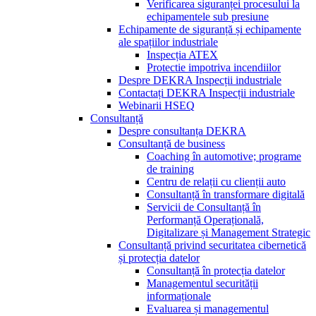
Verificarea siguranței procesului la
echipamentele sub presiune
Echipamente de siguranță și echipamente
ale spațiilor industriale
Inspecția ATEX
Protectie impotriva incendiilor
Despre DEKRA Inspecții industriale
Contactați DEKRA Inspecții industriale
Webinarii HSEQ
Consultanță
Despre consultanța DEKRA
Consultanță de business
Coaching în automotive; programe
de training
Centru de relații cu clienții auto
Consultanță în transformare digitală
Servicii de Consultanță în
Performanță Operațională,
Digitalizare și Management Strategic
Consultanță privind securitatea cibernetică
și protecția datelor
Consultanță în protecția datelor
Managementul securității
informaționale
Evaluarea și managementul