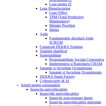
Lean pentru IT
Lean Manufacturing
Lean Office
TPM (Total Productive
Maintenance)
Mistake Proofing
Jidoka
Agile
Fundamentele abordarii Agile
SCRUM
Contactați DEKRA Training
Training planificat
Sustenabilitate
Responsabilitate Sociala Corporativa
Implemetarea si Raportarea CBAM
Sanatate si Securitate Ocupationala
Sanatate si Securitate Ocupationala
DEKRA Smart Factory
Cybersecurity & AI
Soluții pentru consumatori
Inspecția autovehiculelor
Inspecțiile autovehiculelor
Inspecție post-reparare daune
Inspecția autovehiculelor importate