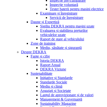
Inspecție pre-cumpărare
Inspecție voluntară
Tester baterii pentru masini electrice
Examinare și înregistrare
Servicii de înregistrare
Daune și Expertiză
Sigiliu DEKRA pentru mașini uzate
Evaluarea și stabilirea prețurilor
vehiculelor uzate
Raport de stare al vehiculului
Zone de training
Mediu, sănătate și siguranță
Despre DEKRA
Fapte și cifre
Istoria DEKRA
Raport Anual
DEKRA Viziune
Sustenabilitate
Inițiative și Standarde
Standarde Sociale
Mediu și climă
Angajați și Societate
Lanțul de aprovizionare și de valori
Management & Guvernanță
Sustainability Magazine