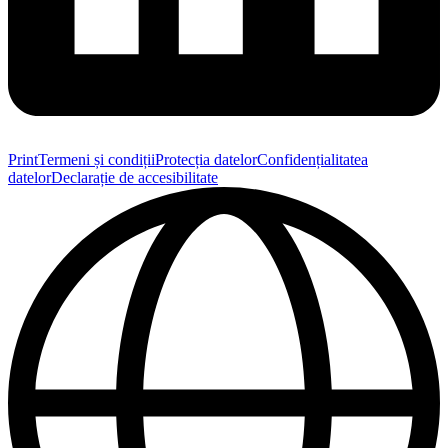
Print
Termeni și condiții
Protecția datelor
Confidențialitatea
datelor
Declarație de accesibilitate