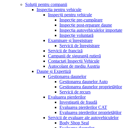
Soluții pentru companii
Inspectia pentru vehicule
Inspecții pentru vehicule
Inspecție pre-cumpărare
Inspecție post-reparare daune
Inspecția autovehiculelor importate
Inspecție voluntară
Examinare și înregistrare
Servicii de înregistrare
Servicii de franciză
Campanii de siguranță rutieră
Contactați Inspecții Vehicule
Autocolant de mediu Austria
Daune și Expertiză
Gestionarea daunelor
Gestionarea daunelor Auto
Gestionarea daunelor proprietăților
Servicii de recurs
Evaluarea pierderilor
Investigații de fraudă
Evaluarea pierderilor CAT
Evaluarea pierderilor proprietăților
Servicii de evaluare ale autovehiculelor
Body Shop Seal
Evaluarea daunelor