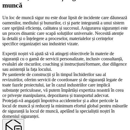
muncă
Un loc de muncă sigur nu este doar lipsit de incidente care dăunează
oamenilor, mediului și bunurilor, ci și parte integrantă a unui sistem
care sprijină eficiența, calitatea și succesul. Asigurarea siguranței este
un proces dinamic care scapă soluțiilor universale. Necesită atenție
la detalii și o înțelegere a proceselor, materialelor și cerințelor
specifice organizației sau industriei vizate.
Experții noștri vă ajută să vă atingeți obiectivele în materie de
siguranță cu o gamă de servicii personalizate, inclusiv consultanță,
evaluări ale riscurilor, coaching și instrucțiuni/formare, due diligence
sau asistență la fața locului.
Pe șantierele de construcții și în timpul închiderilor sau al
revizuirilor, oferim servicii de coordonare și de siguranță legate de
toate fazele proiectului, iar în cazul industriilor care implică
substanțe periculoase, vă putem împărtăși expertiza noastră în ceea
ce privește manipularea, depozitarea și transportul adecvat.
Protejați-vă angajații împotriva accidentelor și a altor pericole la
locul de muncă și reduceți la minimum efortul global pentru măsurile
de siguranță la locul de muncă, apelând la specialiștii noștri în
domeniul siguranței.