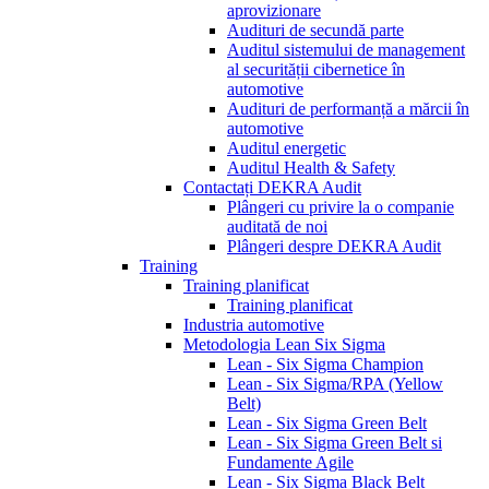
aprovizionare
Audituri de secundă parte
Auditul sistemului de management
al securității cibernetice în
automotive
Audituri de performanță a mărcii în
automotive
Auditul energetic
Auditul Health & Safety
Contactați DEKRA Audit
Plângeri cu privire la o companie
auditată de noi
Plângeri despre DEKRA Audit
Training
Training planificat
Training planificat
Industria automotive
Metodologia Lean Six Sigma
Lean - Six Sigma Champion
Lean - Six Sigma/RPA (Yellow
Belt)
Lean - Six Sigma Green Belt
Lean - Six Sigma Green Belt si
Fundamente Agile
Lean - Six Sigma Black Belt