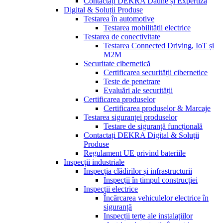
Contactați DEKRA Daune și Expertiză
Digital & Soluții Produse
Testarea în automotive
Testarea mobilității electrice
Testarea de conectivitate
Testarea Connected Driving, IoT și
M2M
Securitate cibernetică
Certificarea securității cibernetice
Teste de penetrare
Evaluări ale securității
Certificarea produselor
Certificarea produselor & Marcaje
Testarea siguranței produselor
Testare de siguranță funcțională
Contactați DEKRA Digital & Soluții
Produse
Regulament UE privind bateriile
Inspecții industriale
Inspecția clădirilor și infrastructurii
Inspecții în timpul construcției
Inspecții electrice
Încărcarea vehiculelor electrice în
siguranță
Inspecții terțe ale instalațiilor