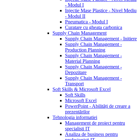
- Modul I
Injectie Mase Plastice - Nivel Mediu
- Modul II
Pneumatica - Modul I
Curatare cu gheata carbonica
Supply Chain Management
Supply Chain Management - Initiere
Supply Chain Management -
Production Planning
Supply Chain Management -
Material Planning
Supply Chain Management -
Depozitare
Supply Chain Management -
Transport
Soft Skills & Microsoft Excel
Soft Skills
Microsoft Excel
PowerPoint - Abilități de creare a
prezentărilor
Tehnologia informatiei
Management de proiect pentru
specialisti IT
Analiza de business pentru
profesionisti IT