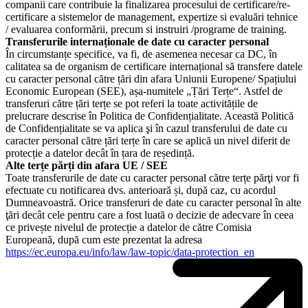
companii care contribuie la finalizarea procesului de certificare/re-
certificare a sistemelor de management, expertize si evaluări tehnice
/ evaluarea conformării, precum si instruiri /programe de training.
Transferurile internaționale de date cu caracter personal
În circumstanțe specifice, va fi, de asemenea necesar ca DC, în
calitatea sa de organism de certificare internațional să transfere datele
cu caracter personal către țări din afara Uniunii Europene/ Spațiului
Economic European (SEE), așa-numitele „Țări Terțe“. Astfel de
transferuri către țări terțe se pot referi la toate activitățile de
prelucrare descrise în Politica de Confidențialitate. Această Politică
de Confidențialitate se va aplica şi în cazul transferului de date cu
caracter personal către țări terțe în care se aplică un nivel diferit de
protecție a datelor decât în țara de reședință.
Alte terțe părți din afara UE / SEE
Toate transferurile de date cu caracter personal către terțe părţi vor fi
efectuate cu notificarea dvs. anterioară și, după caz, cu acordul
Dumneavoastră. Orice transferuri de date cu caracter personal în alte
ţări decât cele pentru care a fost luată o decizie de adecvare în ceea
ce privește nivelul de protecție a datelor de către Comisia
Europeană, după cum este prezentat la adresa
https://ec.europa.eu/info/law/law-topic/data-protection_en