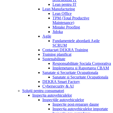
Lean pentru IT
Lean Manufacturing
Lean Office
TPM (Total Productive
Maintenance)
Mistake Proofing
Jidoka
Agile
Fundamentele abordarii Agile
SCRUM
Contactați DEKRA Training
Training planificat
Sustenabilitate
Responsabilitate Sociala Corporativa
Implemetarea si Raportarea CBAM
Sanatate si Securitate Ocupationala
Sanatate si Securitate Ocupationala
DEKRA Smart Factory
Cybersecurity & AI
Soluții pentru consumatori
Inspecția autovehiculelor
Inspecțiile autovehiculelor
Inspecție post-reparare daune
Inspecția autovehiculelor importate