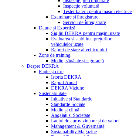
Inspecție pre-cumpărare
Inspecție voluntară
Tester baterii pentru masini electrice
Examinare și înregistrare
Servicii de înregistrare
Daune și Expertiză
Sigiliu DEKRA pentru mașini uzate
Evaluarea și stabilirea prețurilor
vehiculelor uzate
Raport de stare al vehiculului
Zone de training
Mediu, sănătate și siguranță
Despre DEKRA
Fapte și cifre
Istoria DEKRA
Raport Anual
DEKRA Viziune
Sustenabilitate
Inițiative și Standarde
Standarde Sociale
Mediu și climă
Angajați și Societate
Lanțul de aprovizionare și de valori
Management & Guvernanță
Sustainability Magazine