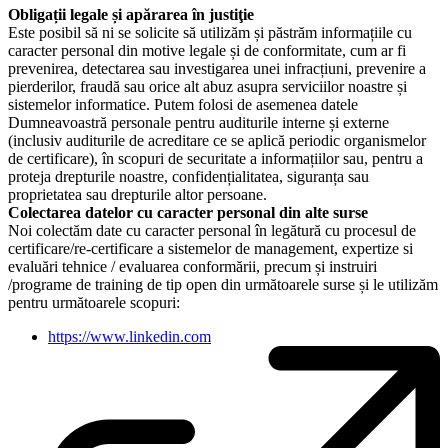
Obligații legale și apărarea în justiţie
Este posibil să ni se solicite să utilizăm și păstrăm informațiile cu
caracter personal din motive legale și de conformitate, cum ar fi
prevenirea, detectarea sau investigarea unei infracțiuni, prevenire a
pierderilor, fraudă sau orice alt abuz asupra serviciilor noastre și
sistemelor informatice. Putem folosi de asemenea datele
Dumneavoastră personale pentru auditurile interne și externe
(inclusiv auditurile de acreditare ce se aplică periodic organismelor
de certificare), în scopuri de securitate a informațiilor sau, pentru a
proteja drepturile noastre, confidențialitatea, siguranța sau
proprietatea sau drepturile altor persoane.
Colectarea datelor cu caracter personal din alte surse
Noi colectăm date cu caracter personal în legătură cu procesul de
certificare/re-certificare a sistemelor de management, expertize si
evaluări tehnice / evaluarea conformării, precum și instruiri
/programe de training de tip open din următoarele surse și le utilizăm
pentru următoarele scopuri:
https://www.linkedin.com