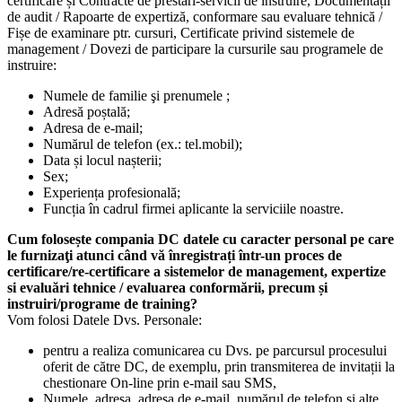
certificare și Contracte de prestări-servicii de instruire, Documentații
de audit / Rapoarte de expertiză, conformare sau evaluare tehnică /
Fișe de examinare ptr. cursuri, Certificate privind sistemele de
management / Dovezi de participare la cursurile sau programele de
instruire:
Numele de familie şi prenumele ;
Adresă poștală;
Adresa de e-mail;
Numărul de telefon (ex.: tel.mobil);
Data și locul nașterii;
Sex;
Experiența profesională;
Funcția în cadrul firmei aplicante la serviciile noastre.
Cum folosește compania DC datele cu caracter personal pe care
le furnizaţi atunci când vă înregistrați într-un proces de
certificare/re-certificare a sistemelor de management, expertize
si evaluări tehnice / evaluarea conformării, precum și
instruiri/programe de training?
Vom folosi Datele Dvs. Personale:
pentru a realiza comunicarea cu Dvs. pe parcursul procesului
oferit de către DC, de exemplu, prin transmiterea de invitații la
chestionare On-line prin e-mail sau SMS,
Numele, adresa, adresa de e-mail, numărul de telefon și alte