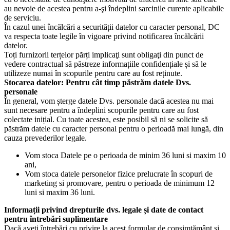
au nevoie de acestea pentru a-şi îndeplini sarcinile curente aplicabile
de serviciu.
În cazul unei încălcări a securității datelor cu caracter personal, DC
va respecta toate legile în vigoare privind notificarea încălcării
datelor.
Toți furnizorii terțelor părți implicaţi sunt obligaţi din punct de
vedere contractual să păstreze informațiile confidențiale și să le
utilizeze numai în scopurile pentru care au fost reținute.
Stocarea datelor: Pentru cât timp păstrăm datele Dvs.
personale
În general, vom șterge datele Dvs. personale dacă acestea nu mai
sunt necesare pentru a îndeplini scopurile pentru care au fost
colectate inițial. Cu toate acestea, este posibil să ni se solicite să
păstrăm datele cu caracter personal pentru o perioadă mai lungă, din
cauza prevederilor legale.
Vom stoca Datele pe o perioada de minim 36 luni si maxim 10
ani,
Vom stoca datele personelor fizice prelucrate în scopuri de
marketing si promovare, pentru o perioada de minimum 12
luni si maxim 36 luni.
Informații privind drepturile dvs. legale și date de contact
pentru întrebări suplimentare
Dacă aveți întrebări cu privire la acest formular de consimțământ și