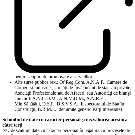
pentru scopuri de promovare a serviciilor
Alte surse publice (ex.: Of.Reg.Com, A.N.A.F., Camere de
Comert si Industrie , Unități de Învățământ de stat sau private,
Asociații Profesionale sau de Afaceri, sau Autorități de branșă
cum ar fi A.N.C.O.M., A.N.M.D.M., A.N.R.E.,
Min.Sănătății, D.S.P., D.S.V.S.A., Inspectoratul de Stat în
Construcții, B.R.M.L., denumite generic Părți Interesate)
Schimbul de date cu caracter personal și dezvăluirea acestora
către terți
NU dezvăluim date cu caracter personal în legătură cu procesele de