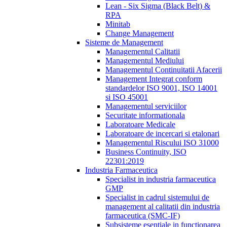
Lean - Six Sigma (Black Belt) &
RPA
Minitab
Change Management
Sisteme de Management
Managementul Calitatii
Managementul Mediului
Managementul Continuitatii Afacerii
Management Integrat conform
standardelor ISO 9001, ISO 14001
si ISO 45001
Managementul serviciilor
Securitate informationala
Laboratoare Medicale
Laboratoare de incercari si etalonari
Managementul Riscului ISO 31000
Business Continuity, ISO
22301:2019
Industria Farmaceutica
Specialist in industria farmaceutica
GMP
Specialist in cadrul sistemului de
management al calitatii din industria
farmaceutica (SMC-IF)
Subsisteme esentiale in functionarea