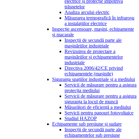
electrice și protecție împotriva
trăsnetelor
Analiza arcului electric
Măsurarea termografică în infraroșu
a instalațiilor electrice
Inspecție ascensoare, mașini, echipamente
și macarale
Inspecții de secundă parte ale
mașinăriilor industriale
Revizuirea de proiectare a
mașinăriilor și echipamentelor
industriale
Directiva 2006/42/CE privind
echipamentele (mașinile)
Siguranța spațiilor industriale și a mediului
Servicii de măsurare pentru a asigura
protecția mediului
Servicii de măsurare pentru a asigura
siguranța la locul de muncă
Măsurători de eficiență a mediului
Servicii pentru panouri fotovoltaice
Studiul HAZOP
Echipamente sub presiune și sudare
Inspecții de secundă parte ale
echipamentelor sub presiune