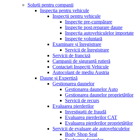
Soluții pentru companii
Inspectia pentru vehicule
Inspecții pentru vehicule
Inspecție pre-cumpărare
Inspecție post-reparare daune
Inspecția autovehiculelor importate
Inspecție voluntară
Examinare și înregistrare
Servicii de înregistrare
Servicii de franciză
Campanii de siguranță rutieră
Contactați Inspecții Vehicule
Autocolant de mediu Austria
Daune și Expertiză
Gestionarea daunelor
Gestionarea daunelor Auto
Gestionarea daunelor proprietăților
Servicii de recurs
Evaluarea pierderilor
Investigații de fraudă
Evaluarea pierderilor CAT
Evaluarea pierderilor proprietăților
Servicii de evaluare ale autovehiculelor
Body Shop Seal
Evaluarea daunelor