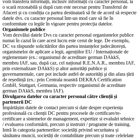
vom transfera informații, inclusiv informații cu caracter personal, la
o scară rezonabilă și după cum este necesar pentru Transferul de
Afaceri și cu condiția ca partea destinatară să fie de acord să respecte
datele dvs. cu caracter personal într-un mod care să fie în
conformitate cu legile în vigoare pentru protecția datelor.
Organismele publice
Vom dezvălui datele Dvs cu caracter personal organismelor publice
numai în cazul în care acest lucru este cerut de lege. De exemplu,
DC va răspunde solicitărilor din partea instanțelor judecătorești,
organismelor de aplicare a legii, agențiilor EU / Internaționale de
reglementare (ex.: organismul de acreditare german DAkkS,
membru IAF, sau, după caz, cel național R.E.N.A.R., membru IAF,
prin externalizare DAkkS) și altor autorități publice și
guvernamentale, care pot include astfel de autorități şi din afara țării
de reședință (ex.: prin Centrala noastră DEKRA Certification
GmbH, Stuttgart, Germania, respectiv organismul de acreditare
german DAkkS, membru IAF).
Divulgarea datelor cu caracter personal către clienții și
partenerii DC
Împărtășim datele de contact precum si date despre experiența
profesională cu clienții DC pentru procesele de certificare/re-
certificare a sistemelor de management, expertize si evaluări tehnice
/ evaluarea conformării, precum și instruiri / programe de training.
Intră în categoria partenerilor: societăți privind securitatea și
sănătatea muncii, societăți de contabilitate precum și toate celelelate