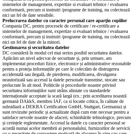
sistemelor de management, expertize si evaluari tehnice / evaluarea
conformarii, precum si instruiri /programe de training, nu colectează
nici un fel de date sensibile.
Prelucrarea datelor cu caracter personal care aparţin copiilor
Compania DC, pentru procesele de certificare / re-certificare a
sistemelor de management, expertize si evaluari tehnice / evaluarea
conformarii, precum și instruiri /programe de training, nu colectează
nici un fel de date de la minori.
Gestionarea și securitatea datelor
DC consideră în modul cel mai serios posibil securitatea datelor.
Aplicăm un nivel adecvat de securitate și, prin urmare, am
implementat proceduri fizice, electronice și administrative rezonabile
pentru a proteja informațiile pe care le colectăm de distrugerea
accidentală sau ilegală, de pierderea, modificarea, divulgarea
neautorizată sau accesul la datele personale transmise, stocate sau
prelucrate în alt mod. Politicile și procedurile noastre privind
securitatea informațiilor sunt strâns aliniate cu standardele
internaționale acceptate la scară largă (ex.: prin acreditarea noastră
germană DAkkS, membru IAF, ca si locatie critica, în calitate de
subsidiară a DEKRA Certification GmbH, Stuttgart, Germania) și
sunt revizuite periodic și actualizate după cum este necesar pentru a
satisface nevoile noastre de afaceri, schimbările tehnologice, precum
și cerințele reglementate. Accesul la datele cu caracter personal se
acordă numai acelor membrii ai personalului, furnizorilor de servicii
cu o necesitate de cunoaştere motivată de afacerea în sine sau care