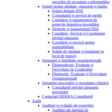
riscurilor de securitate a informațiilor
Soluții pentru sănătate, siguranță și mediu
Soluții digitale HSE
Consultanță și servicii de mediu
Consiliere și management de
protecție împotriva incendiilor
Strategie și management HSE
Consiliere, Servicii și Coordonare
privind siguranța
Consiliere și servicii pentru
sustenabilitate
Soluții de sănătate și bunăstare la
locul de muncă
Siguranță și fiabilitate organizațională
Diagnosticare, Evaluare și
Dezvoltare de Leadership
Diagnostic, Evaluare și Dezvoltare
Organizațională
Siguranța proceselor și securitatea chimică
Consultanță privind siguranța
proceselor
Contactați DEKRA Consultanță
Audit
Audituri și evaluări ale experților
Audituri ale lanțului de