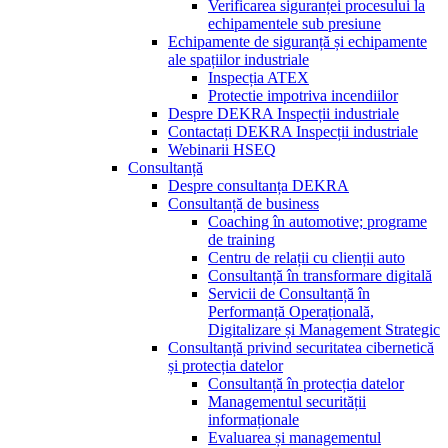
Verificarea siguranței procesului la
echipamentele sub presiune
Echipamente de siguranță și echipamente
ale spațiilor industriale
Inspecția ATEX
Protectie impotriva incendiilor
Despre DEKRA Inspecții industriale
Contactați DEKRA Inspecții industriale
Webinarii HSEQ
Consultanță
Despre consultanța DEKRA
Consultanță de business
Coaching în automotive; programe
de training
Centru de relații cu clienții auto
Consultanță în transformare digitală
Servicii de Consultanță în
Performanță Operațională,
Digitalizare și Management Strategic
Consultanță privind securitatea cibernetică
și protecția datelor
Consultanță în protecția datelor
Managementul securității
informaționale
Evaluarea și managementul