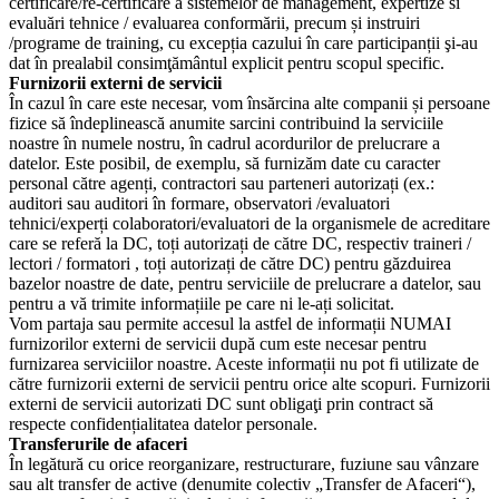
certificare/re-certificare a sistemelor de management, expertize si
evaluări tehnice / evaluarea conformării, precum și instruiri
/programe de training, cu excepția cazului în care participanții şi-au
dat în prealabil consimţământul explicit pentru scopul specific.
Furnizorii externi de servicii
În cazul în care este necesar, vom însărcina alte companii și persoane
fizice să îndeplinească anumite sarcini contribuind la serviciile
noastre în numele nostru, în cadrul acordurilor de prelucrare a
datelor. Este posibil, de exemplu, să furnizăm date cu caracter
personal către agenți, contractori sau parteneri autorizați (ex.:
auditori sau auditori în formare, observatori /evaluatori
tehnici/experți colaboratori/evaluatori de la organismele de acreditare
care se referă la DC, toți autorizați de către DC, respectiv traineri /
lectori / formatori , toți autorizați de către DC) pentru găzduirea
bazelor noastre de date, pentru serviciile de prelucrare a datelor, sau
pentru a vă trimite informațiile pe care ni le-ați solicitat.
Vom partaja sau permite accesul la astfel de informații NUMAI
furnizorilor externi de servicii după cum este necesar pentru
furnizarea serviciilor noastre. Aceste informații nu pot fi utilizate de
către furnizorii externi de servicii pentru orice alte scopuri. Furnizorii
externi de servicii autorizati DC sunt obligaţi prin contract să
respecte confidențialitatea datelor personale.
Transferurile de afaceri
În legătură cu orice reorganizare, restructurare, fuziune sau vânzare
sau alt transfer de active (denumite colectiv „Transfer de Afaceri“),