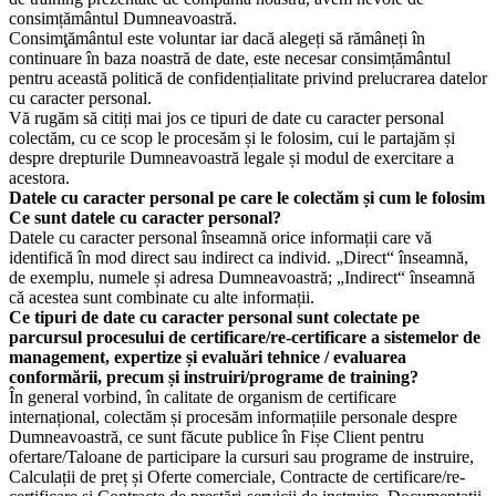
consimțământul Dumneavoastră.
Consimţământul este voluntar iar dacă alegeți să rămâneți în
continuare în baza noastră de date, este necesar consimțământul
pentru această politică de confidențialitate privind prelucrarea datelor
cu caracter personal.
Vă rugăm să citiți mai jos ce tipuri de date cu caracter personal
colectăm, cu ce scop le procesăm și le folosim, cui le partajăm și
despre drepturile Dumneavoastră legale și modul de exercitare a
acestora.
Datele cu caracter personal pe care le colectăm și cum le folosim
Ce sunt datele cu caracter personal?
Datele cu caracter personal înseamnă orice informații care vă
identifică în mod direct sau indirect ca individ. „Direct“ înseamnă,
de exemplu, numele și adresa Dumneavoastră; „Indirect“ înseamnă
că acestea sunt combinate cu alte informații.
Ce tipuri de date cu caracter personal sunt colectate pe
parcursul procesului de certificare/re-certificare a sistemelor de
management, expertize și evaluări tehnice / evaluarea
conformării, precum și instruiri/programe de training?
În general vorbind, în calitate de organism de certificare
internațional, colectăm și procesăm informațiile personale despre
Dumneavoastră, ce sunt făcute publice în Fișe Client pentru
ofertare/Taloane de participare la cursuri sau programe de instruire,
Calculații de preț și Oferte comerciale, Contracte de certificare/re-