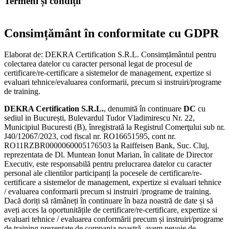
Termeni și condiții
Consimțământ în conformitate cu GDPR
Elaborat de: DEKRA Certification S.R.L. Consimțământul pentru
colectarea datelor cu caracter personal legat de procesul de
certificare/re-certificare a sistemelor de management, expertize si
evaluari tehnice/evaluarea conformarii, precum si instruiri/programe
de training.
DEKRA Certification S.R.L.
, denumită în continuare
DC
cu
sediul in București, Bulevardul Tudor Vladimirescu Nr. 22,
Municipiul Bucuresti (B), înregistrată la Registrul Comerţului sub nr.
J40/12067/2023, cod fiscal nr. RO16651595, cont nr.
RO11RZBR0000060005176503 la Raiffeisen Bank, Suc. Cluj,
reprezentata de Dl. Muntean Ionut Marian, în calitate de Director
Executiv, este responsabilă pentru prelucrarea datelor cu caracter
personal ale clientilor participanți la pocesele de certificare/re-
certificare a sistemelor de management, expertize si evaluari tehnice
/ evaluarea conformarii precum si instruiri /programe de training.
Dacă doriți să rămâneți în continuare în baza noastră de date și să
aveți acces la oportunitățile de certificare/re-certificare, expertize si
evaluari tehnice / evaluarea conformării precum și instruiri/programe
de training prezentate de compania noastră, avem nevoie de