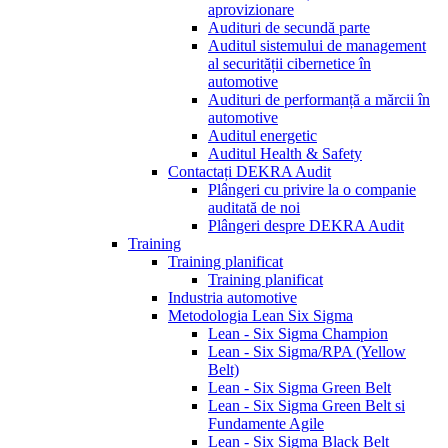
aprovizionare
Audituri de secundă parte
Auditul sistemului de management
al securității cibernetice în
automotive
Audituri de performanță a mărcii în
automotive
Auditul energetic
Auditul Health & Safety
Contactați DEKRA Audit
Plângeri cu privire la o companie
auditată de noi
Plângeri despre DEKRA Audit
Training
Training planificat
Training planificat
Industria automotive
Metodologia Lean Six Sigma
Lean - Six Sigma Champion
Lean - Six Sigma/RPA (Yellow
Belt)
Lean - Six Sigma Green Belt
Lean - Six Sigma Green Belt si
Fundamente Agile
Lean - Six Sigma Black Belt