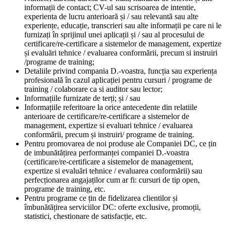
informații de contact; CV-ul sau scrisoarea de intentie,
experienta de lucru anterioară și / sau relevantă sau alte
experiențe, educație, transcrieri sau alte informații pe care ni le
furnizați în sprijinul unei aplicații și / sau al procesului de
certificare/re-certificare a sistemelor de management, expertize
și evaluări tehnice / evaluarea conformării, precum si instruiri
/programe de training;
Detaliile privind compania D.-voastra, funcția sau experiența
profesională în cazul aplicației pentru cursuri / programe de
training / colaborare ca si auditor sau lector;
Informațiile furnizate de terți; și / sau
Informațiile referitoare la orice antecedente din relatiile
anterioare de certificare/re-certificare a sistemelor de
management, expertize si evaluari tehnice / evaluarea
conformării, precum și instruiri/ programe de training.
Pentru promovarea de noi produse ale Companiei DC, ce țin
de imbunătățirea performanței companiei D.-voastra
(certificare/re-certificare a sistemelor de management,
expertize si evaluări tehnice / evaluarea conformării) sau
perfecționarea angajaților cum ar fi: cursuri de tip open,
programe de training, etc.
Pentru programe ce țin de fidelizarea clientilor și
îmbunătățirea serviciilor DC: oferte exclusive, promoții,
statistici, chestionare de satisfacție, etc.