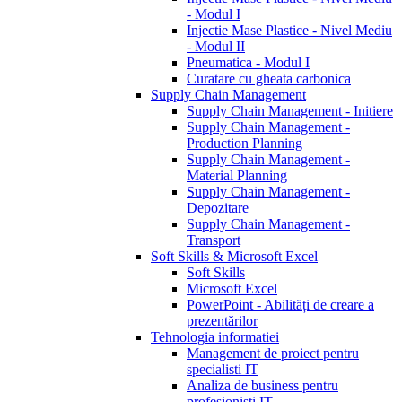
- Modul I
Injectie Mase Plastice - Nivel Mediu
- Modul II
Pneumatica - Modul I
Curatare cu gheata carbonica
Supply Chain Management
Supply Chain Management - Initiere
Supply Chain Management -
Production Planning
Supply Chain Management -
Material Planning
Supply Chain Management -
Depozitare
Supply Chain Management -
Transport
Soft Skills & Microsoft Excel
Soft Skills
Microsoft Excel
PowerPoint - Abilități de creare a
prezentărilor
Tehnologia informatiei
Management de proiect pentru
specialisti IT
Analiza de business pentru
profesionisti IT