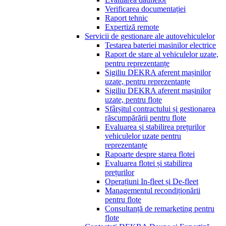
Verificarea documentației
Raport tehnic
Expertiză remote
Servicii de gestionare ale autovehiculelor
Testarea bateriei masinilor electrice
Raport de stare al vehiculelor uzate,
pentru reprezentanțe
Sigiliu DEKRA aferent mașinilor
uzate, pentru reprezentanțe
Sigiliu DEKRA aferent mașinilor
uzate, pentru flote
Sfârșitul contractului și gestionarea
răscumpărării pentru flote
Evaluarea și stabilirea prețurilor
vehiculelor uzate pentru
reprezentanțe
Rapoarte despre starea flotei
Evaluarea flotei și stabilirea
prețurilor
Operațiuni In-fleet și De-fleet
Managementul recondiționării
pentru flote
Consultanță de remarketing pentru
flote