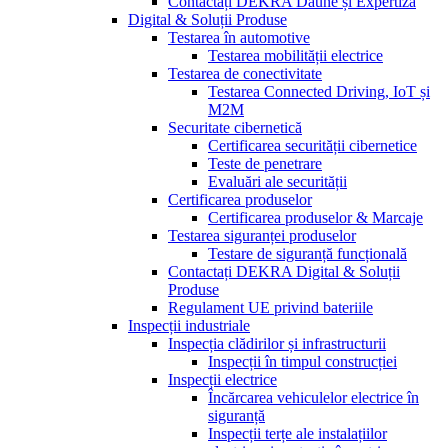
Contactați DEKRA Daune și Expertiză
Digital & Soluții Produse
Testarea în automotive
Testarea mobilității electrice
Testarea de conectivitate
Testarea Connected Driving, IoT și
M2M
Securitate cibernetică
Certificarea securității cibernetice
Teste de penetrare
Evaluări ale securității
Certificarea produselor
Certificarea produselor & Marcaje
Testarea siguranței produselor
Testare de siguranță funcțională
Contactați DEKRA Digital & Soluții
Produse
Regulament UE privind bateriile
Inspecții industriale
Inspecția clădirilor și infrastructurii
Inspecții în timpul construcției
Inspecții electrice
Încărcarea vehiculelor electrice în
siguranță
Inspecții terțe ale instalațiilor