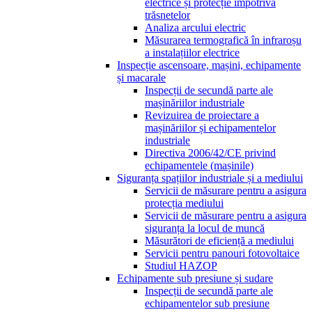
electrice și protecție împotriva
trăsnetelor
Analiza arcului electric
Măsurarea termografică în infraroșu
a instalațiilor electrice
Inspecție ascensoare, mașini, echipamente
și macarale
Inspecții de secundă parte ale
mașinăriilor industriale
Revizuirea de proiectare a
mașinăriilor și echipamentelor
industriale
Directiva 2006/42/CE privind
echipamentele (mașinile)
Siguranța spațiilor industriale și a mediului
Servicii de măsurare pentru a asigura
protecția mediului
Servicii de măsurare pentru a asigura
siguranța la locul de muncă
Măsurători de eficiență a mediului
Servicii pentru panouri fotovoltaice
Studiul HAZOP
Echipamente sub presiune și sudare
Inspecții de secundă parte ale
echipamentelor sub presiune