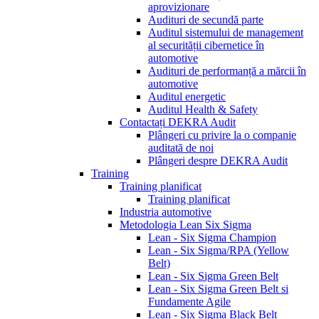
aprovizionare
Audituri de secundă parte
Auditul sistemului de management
al securității cibernetice în
automotive
Audituri de performanță a mărcii în
automotive
Auditul energetic
Auditul Health & Safety
Contactați DEKRA Audit
Plângeri cu privire la o companie
auditată de noi
Plângeri despre DEKRA Audit
Training
Training planificat
Training planificat
Industria automotive
Metodologia Lean Six Sigma
Lean - Six Sigma Champion
Lean - Six Sigma/RPA (Yellow
Belt)
Lean - Six Sigma Green Belt
Lean - Six Sigma Green Belt si
Fundamente Agile
Lean - Six Sigma Black Belt