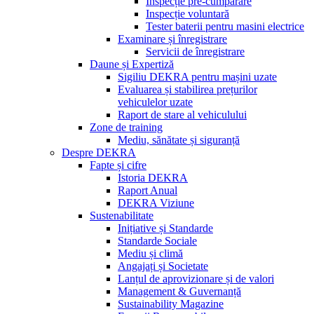
Inspecție pre-cumpărare
Inspecție voluntară
Tester baterii pentru masini electrice
Examinare și înregistrare
Servicii de înregistrare
Daune și Expertiză
Sigiliu DEKRA pentru mașini uzate
Evaluarea și stabilirea prețurilor
vehiculelor uzate
Raport de stare al vehiculului
Zone de training
Mediu, sănătate și siguranță
Despre DEKRA
Fapte și cifre
Istoria DEKRA
Raport Anual
DEKRA Viziune
Sustenabilitate
Inițiative și Standarde
Standarde Sociale
Mediu și climă
Angajați și Societate
Lanțul de aprovizionare și de valori
Management & Guvernanță
Sustainability Magazine