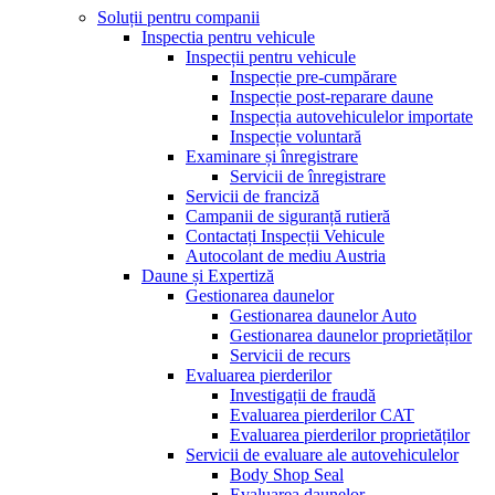
Soluții pentru companii
Inspectia pentru vehicule
Inspecții pentru vehicule
Inspecție pre-cumpărare
Inspecție post-reparare daune
Inspecția autovehiculelor importate
Inspecție voluntară
Examinare și înregistrare
Servicii de înregistrare
Servicii de franciză
Campanii de siguranță rutieră
Contactați Inspecții Vehicule
Autocolant de mediu Austria
Daune și Expertiză
Gestionarea daunelor
Gestionarea daunelor Auto
Gestionarea daunelor proprietăților
Servicii de recurs
Evaluarea pierderilor
Investigații de fraudă
Evaluarea pierderilor CAT
Evaluarea pierderilor proprietăților
Servicii de evaluare ale autovehiculelor
Body Shop Seal
Evaluarea daunelor