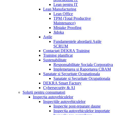
Lean pentru IT
Lean Manufacturing
Lean Office
TPM (Total Productive
Maintenance)
Mistake Proofing
Jidoka
Agile
Fundamentele abordarii Agile
SCRUM
Contactați DEKRA Training
Training planificat
Sustenabilitate
Responsabilitate Sociala Corporativa
Implemetarea si Raportarea CBAM
Sanatate si Securitate Ocupationala
Sanatate si Securitate Ocupationala
DEKRA Smart Factory
Cybersecurity & AI
Soluții pentru consumatori
Inspecția autovehiculelor
Inspecțiile autovehiculelor
Inspecție post-reparare daune
Inspecția autovehiculelor importate