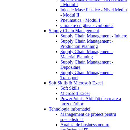
- Modul I
Injectie Mase Plastice - Nivel Mediu
- Modul II
Pneumatica - Modul I
Curatare cu gheata carbonica
Supply Chain Management
Supply Chain Management - Initiere
Supply Chain Management -
Production Planning
Supply Chain Management -
Material Planning
Supply Chain Management -
Depozitare
Supply Chain Management -
Transport
Soft Skills & Microsoft Excel
Soft Skills
Microsoft Excel
PowerPoint - Abilități de creare a
prezentărilor
Tehnologia informatiei
Management de proiect pentru
specialisti IT
Analiza de business pentru
profesionisti IT