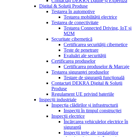
Contactați DEKRA Daune și Expertiză
Digital & Soluții Produse
Testarea în automotive
Testarea mobilității electrice
Testarea de conectivitate
Testarea Connected Driving, IoT și
M2M
Securitate cibernetică
Certificarea securității cibernetice
Teste de penetrare
Evaluări ale securității
Certificarea produselor
Certificarea produselor & Marcaje
Testarea siguranței produselor
Testare de siguranță funcțională
Contactați DEKRA Digital & Soluții
Produse
Regulament UE privind bateriile
Inspecții industriale
Inspecția clădirilor și infrastructurii
Inspecții în timpul construcției
Inspecții electrice
Încărcarea vehiculelor electrice în
siguranță
Inspecții terțe ale instalațiilor