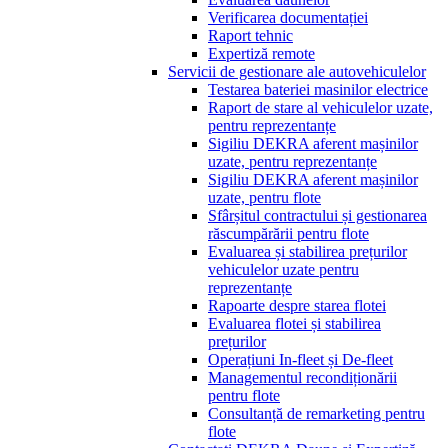
Verificarea documentației
Raport tehnic
Expertiză remote
Servicii de gestionare ale autovehiculelor
Testarea bateriei masinilor electrice
Raport de stare al vehiculelor uzate,
pentru reprezentanțe
Sigiliu DEKRA aferent mașinilor
uzate, pentru reprezentanțe
Sigiliu DEKRA aferent mașinilor
uzate, pentru flote
Sfârșitul contractului și gestionarea
răscumpărării pentru flote
Evaluarea și stabilirea prețurilor
vehiculelor uzate pentru
reprezentanțe
Rapoarte despre starea flotei
Evaluarea flotei și stabilirea
prețurilor
Operațiuni In-fleet și De-fleet
Managementul recondiționării
pentru flote
Consultanță de remarketing pentru
flote