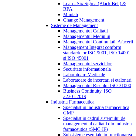
Lean - Six Sigma (Black Belt) &
RPA
Minitab
Change Management
Sisteme de Management
Managementul Calitatii
Managementul Mediului
Managementul Continuitatii Afacerii
Management Integrat conform
standardelor ISO 9001, ISO 14001
si ISO 45001
Managementul serviciilor
Securitate informationala
Laboratoare Medicale
Laboratoare de incercari si etalonari
Managementul Riscului ISO 31000
Business Continuity, ISO
22301:2019
Industria Farmaceutica
Specialist in industria farmaceutica
GMP
Specialist in cadrul sistemului de
management al calitatii din industria
farmaceutica (SMC-IF)
Subsisteme esentiale in functionarea