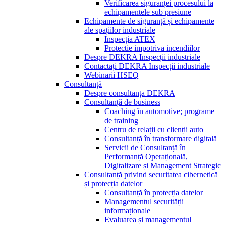
Verificarea siguranței procesului la
echipamentele sub presiune
Echipamente de siguranță și echipamente
ale spațiilor industriale
Inspecția ATEX
Protectie impotriva incendiilor
Despre DEKRA Inspecții industriale
Contactați DEKRA Inspecții industriale
Webinarii HSEQ
Consultanță
Despre consultanța DEKRA
Consultanță de business
Coaching în automotive; programe
de training
Centru de relații cu clienții auto
Consultanță în transformare digitală
Servicii de Consultanță în
Performanță Operațională,
Digitalizare și Management Strategic
Consultanță privind securitatea cibernetică
și protecția datelor
Consultanță în protecția datelor
Managementul securității
informaționale
Evaluarea și managementul