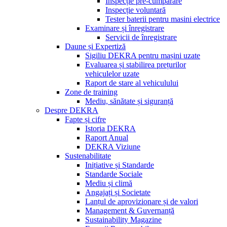
Inspecție pre-cumpărare
Inspecție voluntară
Tester baterii pentru masini electrice
Examinare și înregistrare
Servicii de înregistrare
Daune și Expertiză
Sigiliu DEKRA pentru mașini uzate
Evaluarea și stabilirea prețurilor
vehiculelor uzate
Raport de stare al vehiculului
Zone de training
Mediu, sănătate și siguranță
Despre DEKRA
Fapte și cifre
Istoria DEKRA
Raport Anual
DEKRA Viziune
Sustenabilitate
Inițiative și Standarde
Standarde Sociale
Mediu și climă
Angajați și Societate
Lanțul de aprovizionare și de valori
Management & Guvernanță
Sustainability Magazine