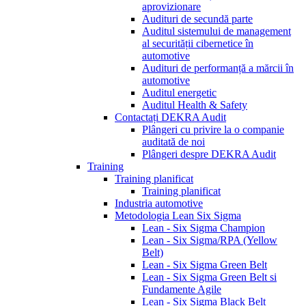
aprovizionare
Audituri de secundă parte
Auditul sistemului de management
al securității cibernetice în
automotive
Audituri de performanță a mărcii în
automotive
Auditul energetic
Auditul Health & Safety
Contactați DEKRA Audit
Plângeri cu privire la o companie
auditată de noi
Plângeri despre DEKRA Audit
Training
Training planificat
Training planificat
Industria automotive
Metodologia Lean Six Sigma
Lean - Six Sigma Champion
Lean - Six Sigma/RPA (Yellow
Belt)
Lean - Six Sigma Green Belt
Lean - Six Sigma Green Belt si
Fundamente Agile
Lean - Six Sigma Black Belt