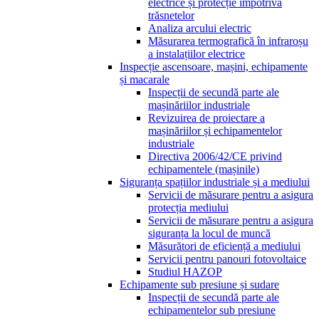
electrice și protecție împotriva
trăsnetelor
Analiza arcului electric
Măsurarea termografică în infraroșu
a instalațiilor electrice
Inspecție ascensoare, mașini, echipamente
și macarale
Inspecții de secundă parte ale
mașinăriilor industriale
Revizuirea de proiectare a
mașinăriilor și echipamentelor
industriale
Directiva 2006/42/CE privind
echipamentele (mașinile)
Siguranța spațiilor industriale și a mediului
Servicii de măsurare pentru a asigura
protecția mediului
Servicii de măsurare pentru a asigura
siguranța la locul de muncă
Măsurători de eficiență a mediului
Servicii pentru panouri fotovoltaice
Studiul HAZOP
Echipamente sub presiune și sudare
Inspecții de secundă parte ale
echipamentelor sub presiune