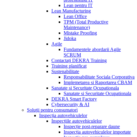
Lean pentru IT
Lean Manufacturing
Lean Office
TPM (Total Productive
Maintenance)
Mistake Proofing
Jidoka
Agile
Fundamentele abordarii Agile
SCRUM
Contactați DEKRA Training
Training planificat
Sustenabilitate
Responsabilitate Sociala Corporativa
Implemetarea si Raportarea CBAM
Sanatate si Securitate Ocupationala
Sanatate si Securitate Ocupationala
DEKRA Smart Factory
Cybersecurity & AI
Soluții pentru consumatori
Inspecția autovehiculelor
Inspecțiile autovehiculelor
Inspecție post-reparare daune
Inspecția autovehiculelor importate