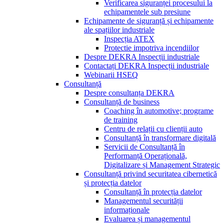
Verificarea siguranței procesului la
echipamentele sub presiune
Echipamente de siguranță și echipamente
ale spațiilor industriale
Inspecția ATEX
Protectie impotriva incendiilor
Despre DEKRA Inspecții industriale
Contactați DEKRA Inspecții industriale
Webinarii HSEQ
Consultanță
Despre consultanța DEKRA
Consultanță de business
Coaching în automotive; programe
de training
Centru de relații cu clienții auto
Consultanță în transformare digitală
Servicii de Consultanță în
Performanță Operațională,
Digitalizare și Management Strategic
Consultanță privind securitatea cibernetică
și protecția datelor
Consultanță în protecția datelor
Managementul securității
informaționale
Evaluarea și managementul