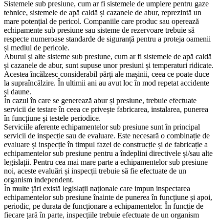
Sistemele sub presiune, cum ar fi sistemele de umplere pentru gaze
tehnice, sistemele de apă caldă și cazanele de abur, reprezintă un
mare potențial de pericol. Companiile care produc sau operează
echipamente sub presiune sau sisteme de rezervoare trebuie să
respecte numeroase standarde de siguranță pentru a proteja oamenii
și mediul de pericole.
Aburul și alte sisteme sub presiune, cum ar fi sistemele de apă caldă
și cazanele de abur, sunt supuse unor presiuni și temperaturi ridicate.
Acestea încălzesc considerabil părți ale mașinii, ceea ce poate duce
la supraîncălzire. În ultimii ani au avut loc în mod repetat accidente
și daune.
În cazul în care se generează abur și presiune, trebuie efectuate
servicii de testare în ceea ce privește fabricarea, instalarea, punerea
în funcțiune și testele periodice.
Serviciile aferente echipamentelor sub presiune sunt în principal
servicii de inspecție sau de evaluare. Este necesară o combinație de
evaluare și inspecție în timpul fazei de construcție și de fabricație a
echipamentelor sub presiune pentru a îndeplini directivele și/sau alte
legislații. Pentru cea mai mare parte a echipamentelor sub presiune
noi, aceste evaluări și inspecții trebuie să fie efectuate de un
organism independent.
În multe țări există legislații naționale care impun inspectarea
echipamentelor sub presiune înainte de punerea în funcțiune și apoi,
periodic, pe durata de funcționare a echipamentelor. În funcție de
fiecare țară în parte, inspecțiile trebuie efectuate de un organism