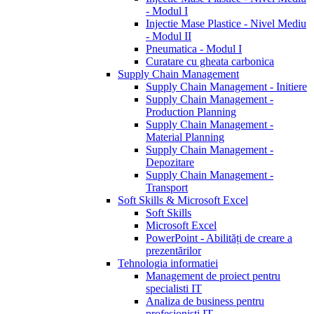
- Modul I
Injectie Mase Plastice - Nivel Mediu
- Modul II
Pneumatica - Modul I
Curatare cu gheata carbonica
Supply Chain Management
Supply Chain Management - Initiere
Supply Chain Management -
Production Planning
Supply Chain Management -
Material Planning
Supply Chain Management -
Depozitare
Supply Chain Management -
Transport
Soft Skills & Microsoft Excel
Soft Skills
Microsoft Excel
PowerPoint - Abilități de creare a
prezentărilor
Tehnologia informatiei
Management de proiect pentru
specialisti IT
Analiza de business pentru
profesionisti IT