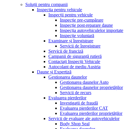
Soluții pentru companii
Inspectia pentru vehicule
Inspecții pentru vehicule
Inspecție pre-cumpărare
Inspecție post-reparare daune
Inspecția autovehiculelor importate
Inspecție voluntară
Examinare și înregistrare
Servicii de înregistrare
Servicii de franciză
Campanii de siguranță rutieră
Contactați Inspecții Vehicule
Autocolant de mediu Austria
Daune și Expertiză
Gestionarea daunelor
Gestionarea daunelor Auto
Gestionarea daunelor proprietăților
Servicii de recurs
Evaluarea pierderilor
Investigații de fraudă
Evaluarea pierderilor CAT
Evaluarea pierderilor proprietăților
Servicii de evaluare ale autovehiculelor
Body Shop Seal
Evaluarea daunelor