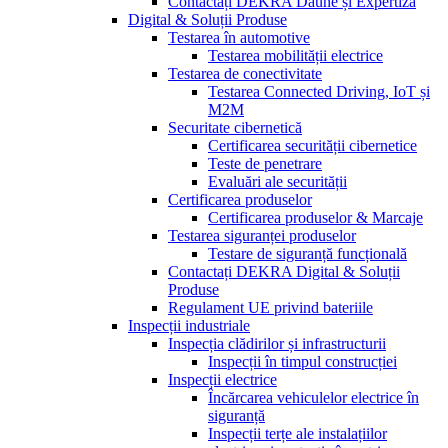
Contactați DEKRA Daune și Expertiză
Digital & Soluții Produse
Testarea în automotive
Testarea mobilității electrice
Testarea de conectivitate
Testarea Connected Driving, IoT și
M2M
Securitate cibernetică
Certificarea securității cibernetice
Teste de penetrare
Evaluări ale securității
Certificarea produselor
Certificarea produselor & Marcaje
Testarea siguranței produselor
Testare de siguranță funcțională
Contactați DEKRA Digital & Soluții
Produse
Regulament UE privind bateriile
Inspecții industriale
Inspecția clădirilor și infrastructurii
Inspecții în timpul construcției
Inspecții electrice
Încărcarea vehiculelor electrice în
siguranță
Inspecții terțe ale instalațiilor