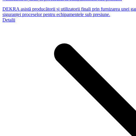
DEKRA asistă producătorii și utilizatorii finali prin furnizarea unei gam
siguranței proceselor pentru echipamentele sub presiune.
Detalii