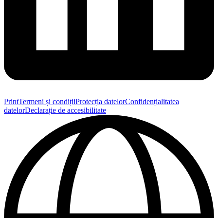
Print
Termeni și condiții
Protecția datelor
Confidențialitatea
datelor
Declarație de accesibilitate