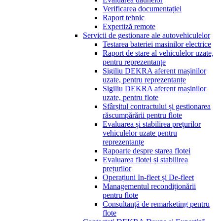
Verificarea documentației
Raport tehnic
Expertiză remote
Servicii de gestionare ale autovehiculelor
Testarea bateriei masinilor electrice
Raport de stare al vehiculelor uzate,
pentru reprezentanțe
Sigiliu DEKRA aferent mașinilor
uzate, pentru reprezentanțe
Sigiliu DEKRA aferent mașinilor
uzate, pentru flote
Sfârșitul contractului și gestionarea
răscumpărării pentru flote
Evaluarea și stabilirea prețurilor
vehiculelor uzate pentru
reprezentanțe
Rapoarte despre starea flotei
Evaluarea flotei și stabilirea
prețurilor
Operațiuni In-fleet și De-fleet
Managementul recondiționării
pentru flote
Consultanță de remarketing pentru
flote