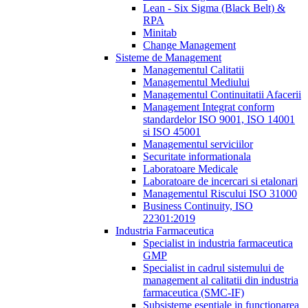
Lean - Six Sigma (Black Belt) &
RPA
Minitab
Change Management
Sisteme de Management
Managementul Calitatii
Managementul Mediului
Managementul Continuitatii Afacerii
Management Integrat conform
standardelor ISO 9001, ISO 14001
si ISO 45001
Managementul serviciilor
Securitate informationala
Laboratoare Medicale
Laboratoare de incercari si etalonari
Managementul Riscului ISO 31000
Business Continuity, ISO
22301:2019
Industria Farmaceutica
Specialist in industria farmaceutica
GMP
Specialist in cadrul sistemului de
management al calitatii din industria
farmaceutica (SMC-IF)
Subsisteme esentiale in functionarea