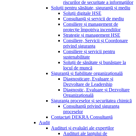
riscurilor de securitate a informațiilor
Soluții pentru sănătate, siguranță și mediu
Soluții digitale HSE
Consultanță și servicii de mediu
Consiliere și management de
protecție împotriva incendiilor
Strategie și management HSE
Consiliere, Servicii și Coordonare
privind siguranța
Consiliere și servicii pentru
sustenabilitate
Soluții de sănătate și bunăstare la
locul de muncă
Siguranță și fiabilitate organizațională
Diagnosticare, Evaluare și
Dezvoltare de Leadership
Diagnostic, Evaluare și Dezvoltare
Organizațională
Siguranța proceselor și securitatea chimică
Consultanță privind siguranța
proceselor
Contactați DEKRA Consultanță
Audit
Audituri și evaluări ale experților
Audituri ale lanțului de