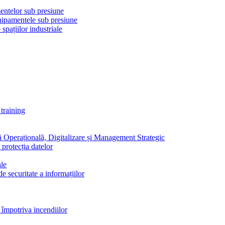
mentelor sub presiune
chipamentele sub presiune
pațiilor industriale
training
ă Operațională, Digitalizare și Management Strategic
 protecția datelor
ale
e securitate a informațiilor
 împotriva incendiilor