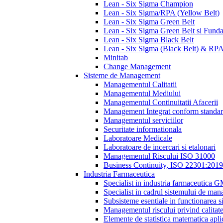
Lean - Six Sigma Champion
Lean - Six Sigma/RPA (Yellow Belt)
Lean - Six Sigma Green Belt
Lean - Six Sigma Green Belt si Fund
Lean - Six Sigma Black Belt
Lean - Six Sigma (Black Belt) & RP
Minitab
Change Management
Sisteme de Management
Managementul Calitatii
Managementul Mediului
Managementul Continuitatii Afacerii
Management Integrat conform standa
Managementul serviciilor
Securitate informationala
Laboratoare Medicale
Laboratoare de incercari si etalonari
Managementul Riscului ISO 31000
Business Continuity, ISO 22301:2019
Industria Farmaceutica
Specialist in industria farmaceutica 
Specialist in cadrul sistemului de man
Subsisteme esentiale in functionarea s
Managementul riscului privind calitat
Elemente de statistica matematica apli