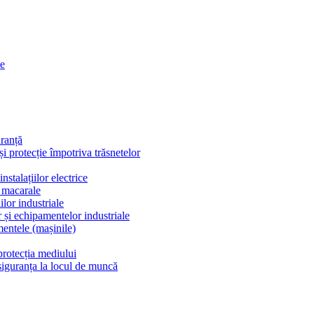
se
uranță
e și protecție împotriva trăsnetelor
stalațiilor electrice
i macarale
ilor industriale
r și echipamentelor industriale
entele (mașinile)
protecția mediului
siguranța la locul de muncă