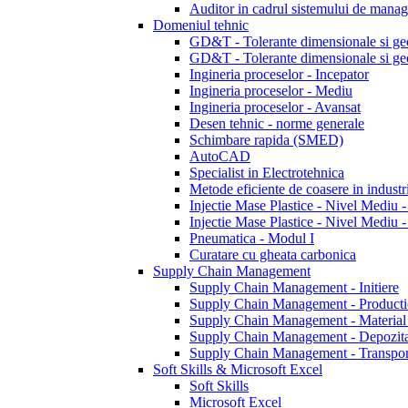
Auditor in cadrul sistemului de manage
Domeniul tehnic
GD&T - Tolerante dimensionale si g
GD&T - Tolerante dimensionale si ge
Ingineria proceselor - Incepator
Ingineria proceselor - Mediu
Ingineria proceselor - Avansat
Desen tehnic - norme generale
Schimbare rapida (SMED)
AutoCAD
Specialist in Electrotehnica
Metode eficiente de coasere in industri
Injectie Mase Plastice - Nivel Mediu 
Injectie Mase Plastice - Nivel Mediu 
Pneumatica - Modul I
Curatare cu gheata carbonica
Supply Chain Management
Supply Chain Management - Initiere
Supply Chain Management - Producti
Supply Chain Management - Material
Supply Chain Management - Depozit
Supply Chain Management - Transpor
Soft Skills & Microsoft Excel
Soft Skills
Microsoft Excel