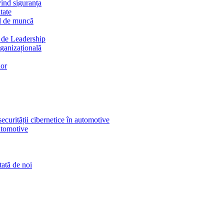
vind siguranța
tate
ul de muncă
e de Leadership
ganizațională
lor
curității cibernetice în automotive
utomotive
tată de noi