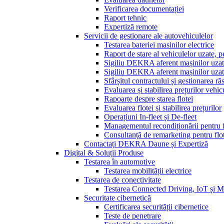
Verificarea documentației
Raport tehnic
Expertiză remote
Servicii de gestionare ale autovehiculelor
Testarea bateriei masinilor electrice
Raport de stare al vehiculelor uzate, 
Sigiliu DEKRA aferent mașinilor uzat
Sigiliu DEKRA aferent mașinilor uzate
Sfârșitul contractului și gestionarea ră
Evaluarea și stabilirea prețurilor vehi
Rapoarte despre starea flotei
Evaluarea flotei și stabilirea prețurilor
Operațiuni In-fleet și De-fleet
Managementul recondiționării pentru f
Consultanță de remarketing pentru flo
Contactați DEKRA Daune și Expertiză
Digital & Soluții Produse
Testarea în automotive
Testarea mobilității electrice
Testarea de conectivitate
Testarea Connected Driving, IoT și
Securitate cibernetică
Certificarea securității cibernetice
Teste de penetrare