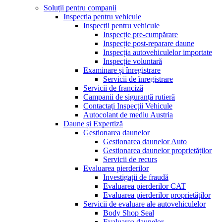
Soluții pentru companii
Inspectia pentru vehicule
Inspecții pentru vehicule
Inspecție pre-cumpărare
Inspecție post-reparare daune
Inspecția autovehiculelor importate
Inspecție voluntară
Examinare și înregistrare
Servicii de înregistrare
Servicii de franciză
Campanii de siguranță rutieră
Contactați Inspecții Vehicule
Autocolant de mediu Austria
Daune și Expertiză
Gestionarea daunelor
Gestionarea daunelor Auto
Gestionarea daunelor proprietăților
Servicii de recurs
Evaluarea pierderilor
Investigații de fraudă
Evaluarea pierderilor CAT
Evaluarea pierderilor proprietăților
Servicii de evaluare ale autovehiculelor
Body Shop Seal
Evaluarea daunelor