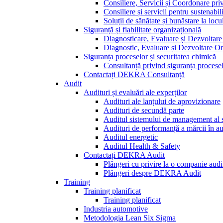
Consiliere, Servicii și Coordonare pri
Consiliere și servicii pentru sustenabili
Soluții de sănătate și bunăstare la loc
Siguranță și fiabilitate organizațională
Diagnosticare, Evaluare și Dezvoltar
Diagnostic, Evaluare și Dezvoltare Or
Siguranța proceselor și securitatea chimică
Consultanță privind siguranța procese
Contactați DEKRA Consultanță
Audit
Audituri și evaluări ale experților
Audituri ale lanțului de aprovizionare
Audituri de secundă parte
Auditul sistemului de management al se
Audituri de performanță a mărcii în a
Auditul energetic
Auditul Health & Safety
Contactați DEKRA Audit
Plângeri cu privire la o companie audi
Plângeri despre DEKRA Audit
Training
Training planificat
Training planificat
Industria automotive
Metodologia Lean Six Sigma