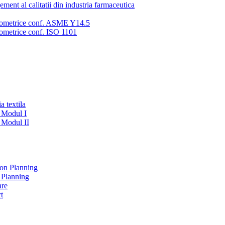
ment al calitatii din industria farmaceutica
eometrice conf. ASME Y14.5
ometrice conf. ISO 1101
a textila
- Modul I
- Modul II
on Planning
 Planning
are
t