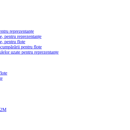
pentru reprezentanțe
e, pentru reprezentanțe
, pentru flote
scumpărării pentru flote
culelor uzate pentru reprezentanțe
lote
te
 M2M