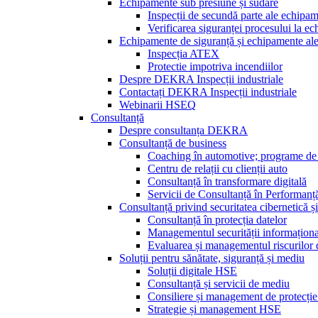
Echipamente sub presiune și sudare
Inspecții de secundă parte ale echipa
Verificarea siguranței procesului la e
Echipamente de siguranță și echipamente ale s
Inspecția ATEX
Protectie impotriva incendiilor
Despre DEKRA Inspecții industriale
Contactați DEKRA Inspecții industriale
Webinarii HSEQ
Consultanță
Despre consultanța DEKRA
Consultanță de business
Coaching în automotive; programe de 
Centru de relații cu clienții auto
Consultanță în transformare digitală
Servicii de Consultanță în Performanț
Consultanță privind securitatea cibernetică și
Consultanță în protecția datelor
Managementul securității informațion
Evaluarea și managementul riscurilor d
Soluții pentru sănătate, siguranță și mediu
Soluții digitale HSE
Consultanță și servicii de mediu
Consiliere și management de protecție
Strategie și management HSE