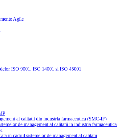
amente Agile
A
rdelor ISO 9001, ISO 14001 si ISO 45001
GMP
agement al calitatii din industria farmaceutica (SMC-IF)
istemelor de management al calitatii in industria farmaceutica
ea
cata in cadrul sistemelor de management al calitatii