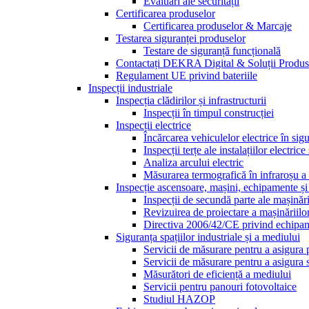
Evaluări ale securității
Certificarea produselor
Certificarea produselor & Marcaje
Testarea siguranței produselor
Testare de siguranță funcțională
Contactați DEKRA Digital & Soluții Produ
Regulament UE privind bateriile
Inspecții industriale
Inspecția clădirilor și infrastructurii
Inspecții în timpul construcției
Inspecții electrice
Încărcarea vehiculelor electrice în sig
Inspecții terțe ale instalațiilor electric
Analiza arcului electric
Măsurarea termografică în infraroșu a in
Inspecție ascensoare, mașini, echipamente ș
Inspecții de secundă parte ale mașinări
Revizuirea de proiectare a mașinăriilo
Directiva 2006/42/CE privind echipam
Siguranța spațiilor industriale și a mediului
Servicii de măsurare pentru a asigura 
Servicii de măsurare pentru a asigura 
Măsurători de eficiență a mediului
Servicii pentru panouri fotovoltaice
Studiul HAZOP