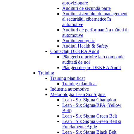
aprovizionare
Audituri de secundă parte
Auditul sistemului de management
al securității cibernetice în
automotive
Audituri de performanță a mărcii în
automotive
Auditul energetic
Auditul Health & Safety
Contactați DEKRA Audit
Plângeri cu privire la o companie
auditată de noi
Plângeri despre DEKRA Audit
Training
Training planificat
Training planificat
Industria automotive
Metodologia Lean Six Sigma
Lean - Six Sigma Champion
Lean - Six Sigma/RPA (Yellow
Belt)
Lean - Six Sigma Green Belt
Lean - Six Sigma Green Belt si
Fundamente Agile
Lean - Six Sigma Black Belt