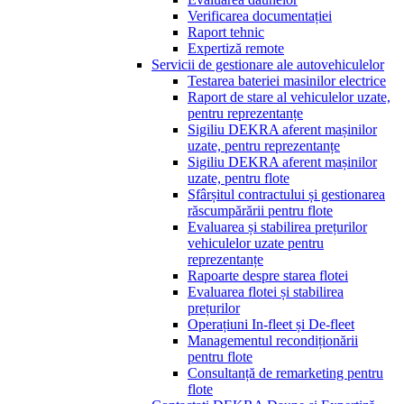
Verificarea documentației
Raport tehnic
Expertiză remote
Servicii de gestionare ale autovehiculelor
Testarea bateriei masinilor electrice
Raport de stare al vehiculelor uzate,
pentru reprezentanțe
Sigiliu DEKRA aferent mașinilor
uzate, pentru reprezentanțe
Sigiliu DEKRA aferent mașinilor
uzate, pentru flote
Sfârșitul contractului și gestionarea
răscumpărării pentru flote
Evaluarea și stabilirea prețurilor
vehiculelor uzate pentru
reprezentanțe
Rapoarte despre starea flotei
Evaluarea flotei și stabilirea
prețurilor
Operațiuni In-fleet și De-fleet
Managementul recondiționării
pentru flote
Consultanță de remarketing pentru
flote