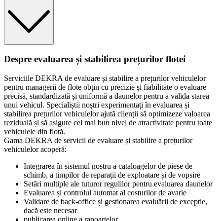
Despre evaluarea și stabilirea prețurilor flotei
Serviciile DEKRA de evaluare și stabilire a prețurilor vehiculelor
pentru managerii de flote obțin cu precizie și fiabilitate o evaluare
precisă, standardizată și uniformă a daunelor pentru a valida starea
unui vehicul. Specialiștii noștri experimentați în evaluarea și
stabilirea prețurilor vehiculelor ajută clienții să optimizeze valoarea
reziduală și să asigure cel mai bun nivel de atractivitate pentru toate
vehiculele din flotă.
Gama DEKRA de servicii de evaluare și stabilire a prețurilor
vehiculelor acoperă:
Integrarea în sistemul nostru a cataloagelor de piese de
schimb, a timpilor de reparații de exploatare și de vopsire
Setări multiple ale tuturor regulilor pentru evaluarea daunelor
Evaluarea și controlul automat al costurilor de avarie
Validare de back-office și gestionarea evaluării de excepție,
dacă este necesar
publicarea online a rapoartelor