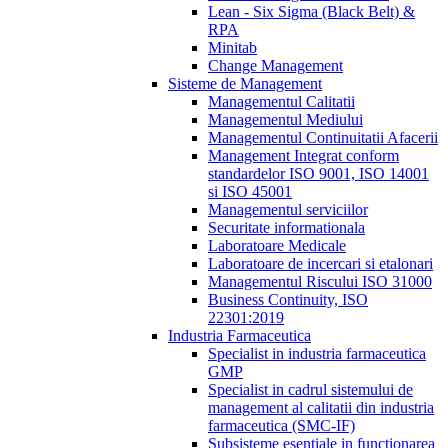
Lean - Six Sigma (Black Belt) &
RPA
Minitab
Change Management
Sisteme de Management
Managementul Calitatii
Managementul Mediului
Managementul Continuitatii Afacerii
Management Integrat conform
standardelor ISO 9001, ISO 14001
si ISO 45001
Managementul serviciilor
Securitate informationala
Laboratoare Medicale
Laboratoare de incercari si etalonari
Managementul Riscului ISO 31000
Business Continuity, ISO
22301:2019
Industria Farmaceutica
Specialist in industria farmaceutica
GMP
Specialist in cadrul sistemului de
management al calitatii din industria
farmaceutica (SMC-IF)
Subsisteme esentiale in functionarea