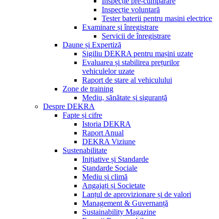
Inspecție pre-cumpărare
Inspecție voluntară
Tester baterii pentru masini electrice
Examinare și înregistrare
Servicii de înregistrare
Daune și Expertiză
Sigiliu DEKRA pentru mașini uzate
Evaluarea și stabilirea prețurilor
vehiculelor uzate
Raport de stare al vehiculului
Zone de training
Mediu, sănătate și siguranță
Despre DEKRA
Fapte și cifre
Istoria DEKRA
Raport Anual
DEKRA Viziune
Sustenabilitate
Inițiative și Standarde
Standarde Sociale
Mediu și climă
Angajați și Societate
Lanțul de aprovizionare și de valori
Management & Guvernanță
Sustainability Magazine