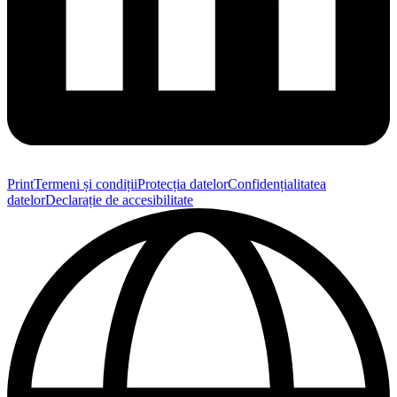
Print
Termeni și condiții
Protecția datelor
Confidențialitatea
datelor
Declarație de accesibilitate