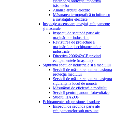
electrice și protecție împotriva
trăsnetelor
Analiza arcului electric
Măsurarea termografică în infraroșu
a instalațiilor electrice
Inspecție ascensoare, mașini, echipamente
și macarale
Inspecții de secundă parte ale
mașinăriilor industriale
Revizuirea de proiectare a
mașinăriilor și echipamentelor
industriale
Directiva 2006/42/CE privind
echipamentele (mașinile)
Siguranța spațiilor industriale și a mediului
Servicii de măsurare pentru a asigura
protecția mediului
Servicii de măsurare pentru a asigura
siguranța la locul de muncă
Măsurători de eficiență a mediului
Servicii pentru panouri fotovoltaice
Studiul HAZOP
Echipamente sub presiune și sudare
Inspecții de secundă parte ale
echipamentelor sub presiune