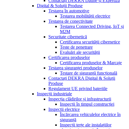
Contactați DEKRA Daune și Expertiză
Digital & Soluții Produse
Testarea în automotive
Testarea mobilității electrice
Testarea de conectivitate
Testarea Connected Driving, IoT și
M2M
Securitate cibernetică
Certificarea securității cibernetice
Teste de penetrare
Evaluări ale securității
Certificarea produselor
Certificarea produselor & Marcaje
Testarea siguranței produselor
Testare de siguranță funcțională
Contactați DEKRA Digital & Soluții
Produse
Regulament UE privind bateriile
Inspecții industriale
Inspecția clădirilor și infrastructurii
Inspecții în timpul construcției
Inspecții electrice
Încărcarea vehiculelor electrice în
siguranță
Inspecții terțe ale instalațiilor