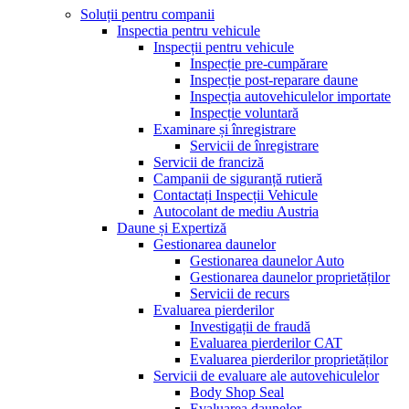
Soluții pentru companii
Inspectia pentru vehicule
Inspecții pentru vehicule
Inspecție pre-cumpărare
Inspecție post-reparare daune
Inspecția autovehiculelor importate
Inspecție voluntară
Examinare și înregistrare
Servicii de înregistrare
Servicii de franciză
Campanii de siguranță rutieră
Contactați Inspecții Vehicule
Autocolant de mediu Austria
Daune și Expertiză
Gestionarea daunelor
Gestionarea daunelor Auto
Gestionarea daunelor proprietăților
Servicii de recurs
Evaluarea pierderilor
Investigații de fraudă
Evaluarea pierderilor CAT
Evaluarea pierderilor proprietăților
Servicii de evaluare ale autovehiculelor
Body Shop Seal
Evaluarea daunelor