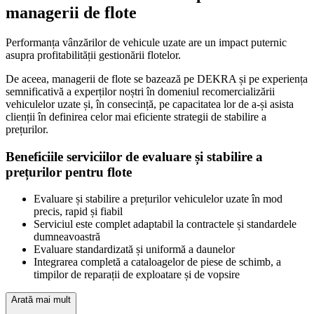
managerii de flote
Performanța vânzărilor de vehicule uzate are un impact puternic
asupra profitabilității gestionării flotelor.
De aceea, managerii de flote se bazează pe DEKRA și pe experiența
semnificativă a experților noștri în domeniul recomercializării
vehiculelor uzate și, în consecință, pe capacitatea lor de a-și asista
clienții în definirea celor mai eficiente strategii de stabilire a
prețurilor.
Beneficiile serviciilor de evaluare și stabilire a
prețurilor pentru flote
Evaluare și stabilire a prețurilor vehiculelor uzate în mod
precis, rapid și fiabil
Serviciul este complet adaptabil la contractele și standardele
dumneavoastră
Evaluare standardizată și uniformă a daunelor
Integrarea completă a cataloagelor de piese de schimb, a
timpilor de reparații de exploatare și de vopsire
Arată mai mult