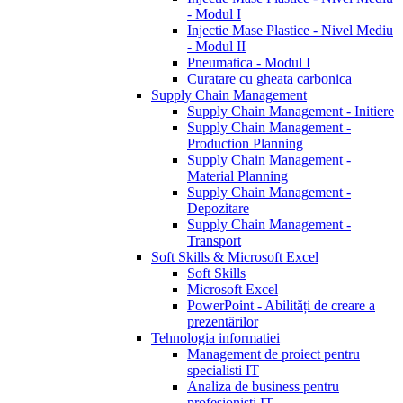
- Modul I
Injectie Mase Plastice - Nivel Mediu
- Modul II
Pneumatica - Modul I
Curatare cu gheata carbonica
Supply Chain Management
Supply Chain Management - Initiere
Supply Chain Management -
Production Planning
Supply Chain Management -
Material Planning
Supply Chain Management -
Depozitare
Supply Chain Management -
Transport
Soft Skills & Microsoft Excel
Soft Skills
Microsoft Excel
PowerPoint - Abilități de creare a
prezentărilor
Tehnologia informatiei
Management de proiect pentru
specialisti IT
Analiza de business pentru
profesionisti IT