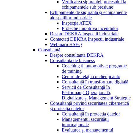
Verificarea siguranței procesului la
echipamentele sub presiune
Echipamente de siguranță și echipamente
ale spațiilor industriale
Inspecția ATEX
Protectie impotriva incendiilor
Despre DEKRA Inspecții industriale
Contactați DEKRA Inspecții industriale
Webinarii HSEQ
Consultanță
Despre consultanța DEKRA
Consultanță de business
Coaching în automotive; programe
de training
Centru de relații cu clienții auto
Consultanță în transformare digitală
Servicii de Consultanță în
Performanță Operațională,
Digitalizare și Management Strategic
Consultanță privind securitatea cibernetică
și protecția datelor
Consultanță în protecția datelor
Managementul securității
informaționale
Evaluarea și managementul