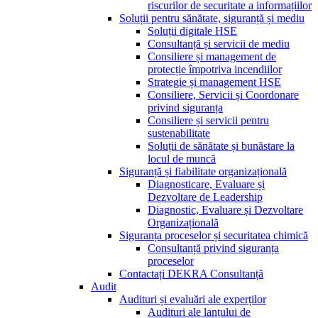
riscurilor de securitate a informațiilor
Soluții pentru sănătate, siguranță și mediu
Soluții digitale HSE
Consultanță și servicii de mediu
Consiliere și management de
protecție împotriva incendiilor
Strategie și management HSE
Consiliere, Servicii și Coordonare
privind siguranța
Consiliere și servicii pentru
sustenabilitate
Soluții de sănătate și bunăstare la
locul de muncă
Siguranță și fiabilitate organizațională
Diagnosticare, Evaluare și
Dezvoltare de Leadership
Diagnostic, Evaluare și Dezvoltare
Organizațională
Siguranța proceselor și securitatea chimică
Consultanță privind siguranța
proceselor
Contactați DEKRA Consultanță
Audit
Audituri și evaluări ale experților
Audituri ale lanțului de