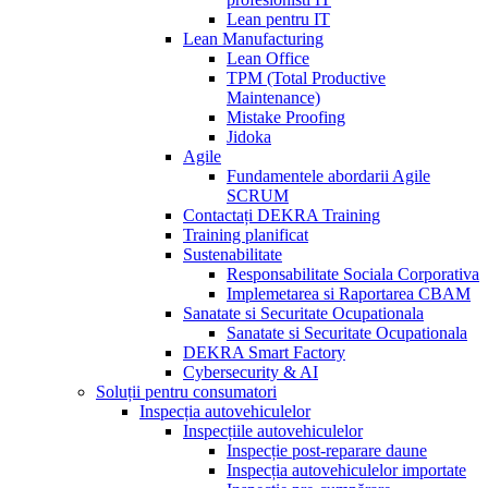
Lean pentru IT
Lean Manufacturing
Lean Office
TPM (Total Productive
Maintenance)
Mistake Proofing
Jidoka
Agile
Fundamentele abordarii Agile
SCRUM
Contactați DEKRA Training
Training planificat
Sustenabilitate
Responsabilitate Sociala Corporativa
Implemetarea si Raportarea CBAM
Sanatate si Securitate Ocupationala
Sanatate si Securitate Ocupationala
DEKRA Smart Factory
Cybersecurity & AI
Soluții pentru consumatori
Inspecția autovehiculelor
Inspecțiile autovehiculelor
Inspecție post-reparare daune
Inspecția autovehiculelor importate