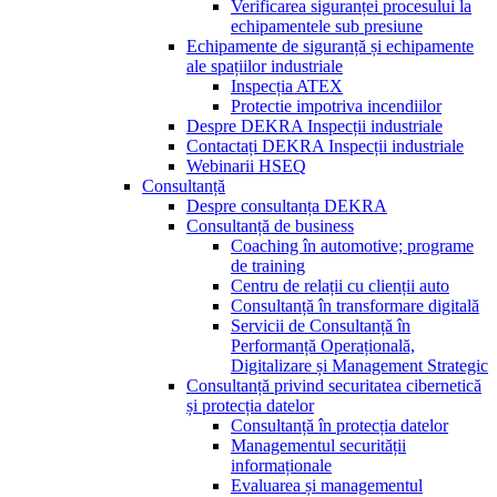
Verificarea siguranței procesului la
echipamentele sub presiune
Echipamente de siguranță și echipamente
ale spațiilor industriale
Inspecția ATEX
Protectie impotriva incendiilor
Despre DEKRA Inspecții industriale
Contactați DEKRA Inspecții industriale
Webinarii HSEQ
Consultanță
Despre consultanța DEKRA
Consultanță de business
Coaching în automotive; programe
de training
Centru de relații cu clienții auto
Consultanță în transformare digitală
Servicii de Consultanță în
Performanță Operațională,
Digitalizare și Management Strategic
Consultanță privind securitatea cibernetică
și protecția datelor
Consultanță în protecția datelor
Managementul securității
informaționale
Evaluarea și managementul