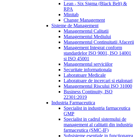
Lean - Six Sigma (Black Belt) &
RPA
Minitab
Change Management
Sisteme de Management
Managementul Calitatii
Managementul Mediului
Managementul Continuitatii Afacerii
Management Integrat conform
standardelor ISO 9001, ISO 14001
si ISO 45001
Managementul serviciilor
Securitate informationala
Laboratoare Medicale
Laboratoare de incercari si etalonari
Managementul Riscului ISO 31000
Business Continuity, ISO
22301:2019
Industria Farmaceutica
Specialist in industria farmaceutica
GMP
Specialist in cadrul sistemului de
management al calitatii din industria
farmaceutica (SMC-IF)
Subsisteme esentiale in functionarea