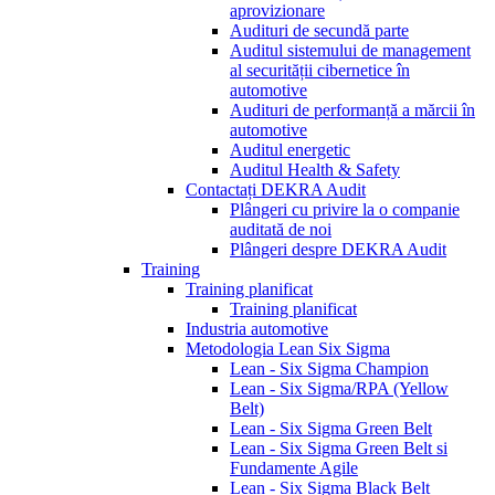
aprovizionare
Audituri de secundă parte
Auditul sistemului de management
al securității cibernetice în
automotive
Audituri de performanță a mărcii în
automotive
Auditul energetic
Auditul Health & Safety
Contactați DEKRA Audit
Plângeri cu privire la o companie
auditată de noi
Plângeri despre DEKRA Audit
Training
Training planificat
Training planificat
Industria automotive
Metodologia Lean Six Sigma
Lean - Six Sigma Champion
Lean - Six Sigma/RPA (Yellow
Belt)
Lean - Six Sigma Green Belt
Lean - Six Sigma Green Belt si
Fundamente Agile
Lean - Six Sigma Black Belt