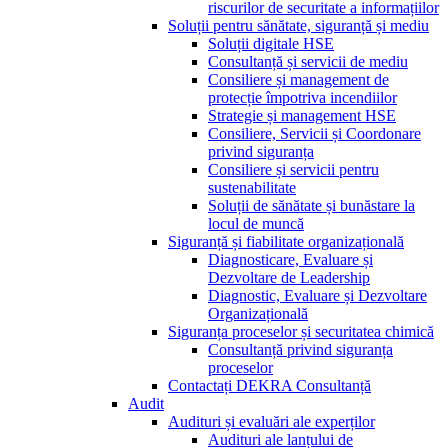
riscurilor de securitate a informațiilor
Soluții pentru sănătate, siguranță și mediu
Soluții digitale HSE
Consultanță și servicii de mediu
Consiliere și management de
protecție împotriva incendiilor
Strategie și management HSE
Consiliere, Servicii și Coordonare
privind siguranța
Consiliere și servicii pentru
sustenabilitate
Soluții de sănătate și bunăstare la
locul de muncă
Siguranță și fiabilitate organizațională
Diagnosticare, Evaluare și
Dezvoltare de Leadership
Diagnostic, Evaluare și Dezvoltare
Organizațională
Siguranța proceselor și securitatea chimică
Consultanță privind siguranța
proceselor
Contactați DEKRA Consultanță
Audit
Audituri și evaluări ale experților
Audituri ale lanțului de