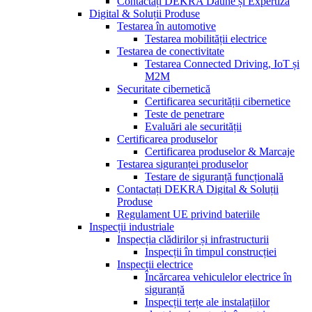
Contactați DEKRA Daune și Expertiză
Digital & Soluții Produse
Testarea în automotive
Testarea mobilității electrice
Testarea de conectivitate
Testarea Connected Driving, IoT și
M2M
Securitate cibernetică
Certificarea securității cibernetice
Teste de penetrare
Evaluări ale securității
Certificarea produselor
Certificarea produselor & Marcaje
Testarea siguranței produselor
Testare de siguranță funcțională
Contactați DEKRA Digital & Soluții
Produse
Regulament UE privind bateriile
Inspecții industriale
Inspecția clădirilor și infrastructurii
Inspecții în timpul construcției
Inspecții electrice
Încărcarea vehiculelor electrice în
siguranță
Inspecții terțe ale instalațiilor