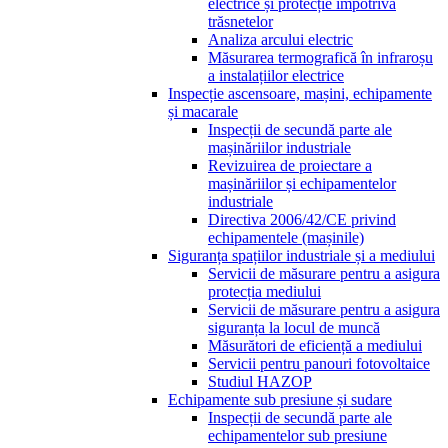
electrice și protecție împotriva
trăsnetelor
Analiza arcului electric
Măsurarea termografică în infraroșu
a instalațiilor electrice
Inspecție ascensoare, mașini, echipamente
și macarale
Inspecții de secundă parte ale
mașinăriilor industriale
Revizuirea de proiectare a
mașinăriilor și echipamentelor
industriale
Directiva 2006/42/CE privind
echipamentele (mașinile)
Siguranța spațiilor industriale și a mediului
Servicii de măsurare pentru a asigura
protecția mediului
Servicii de măsurare pentru a asigura
siguranța la locul de muncă
Măsurători de eficiență a mediului
Servicii pentru panouri fotovoltaice
Studiul HAZOP
Echipamente sub presiune și sudare
Inspecții de secundă parte ale
echipamentelor sub presiune