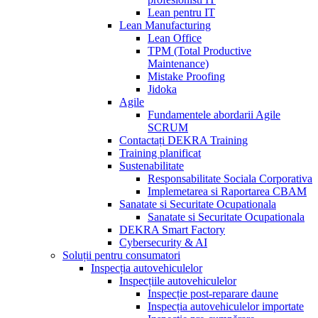
Lean pentru IT
Lean Manufacturing
Lean Office
TPM (Total Productive
Maintenance)
Mistake Proofing
Jidoka
Agile
Fundamentele abordarii Agile
SCRUM
Contactați DEKRA Training
Training planificat
Sustenabilitate
Responsabilitate Sociala Corporativa
Implemetarea si Raportarea CBAM
Sanatate si Securitate Ocupationala
Sanatate si Securitate Ocupationala
DEKRA Smart Factory
Cybersecurity & AI
Soluții pentru consumatori
Inspecția autovehiculelor
Inspecțiile autovehiculelor
Inspecție post-reparare daune
Inspecția autovehiculelor importate