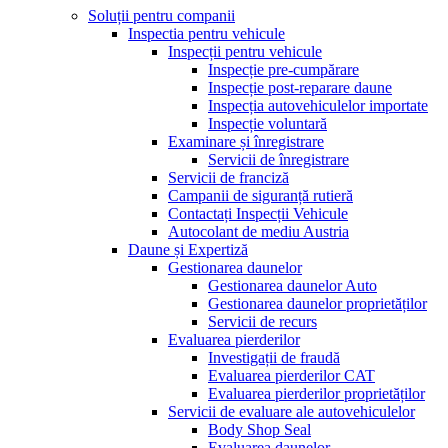
Soluții pentru companii
Inspectia pentru vehicule
Inspecții pentru vehicule
Inspecție pre-cumpărare
Inspecție post-reparare daune
Inspecția autovehiculelor importate
Inspecție voluntară
Examinare și înregistrare
Servicii de înregistrare
Servicii de franciză
Campanii de siguranță rutieră
Contactați Inspecții Vehicule
Autocolant de mediu Austria
Daune și Expertiză
Gestionarea daunelor
Gestionarea daunelor Auto
Gestionarea daunelor proprietăților
Servicii de recurs
Evaluarea pierderilor
Investigații de fraudă
Evaluarea pierderilor CAT
Evaluarea pierderilor proprietăților
Servicii de evaluare ale autovehiculelor
Body Shop Seal
Evaluarea daunelor