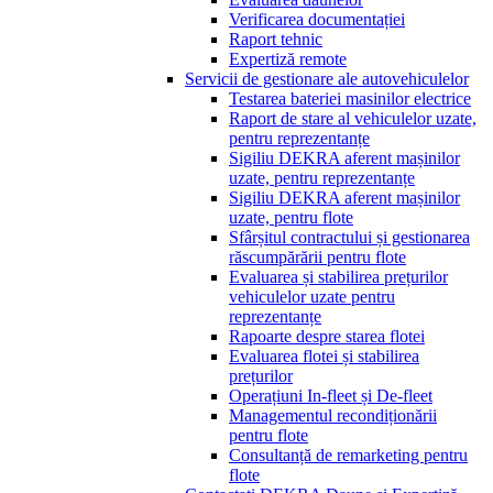
Verificarea documentației
Raport tehnic
Expertiză remote
Servicii de gestionare ale autovehiculelor
Testarea bateriei masinilor electrice
Raport de stare al vehiculelor uzate,
pentru reprezentanțe
Sigiliu DEKRA aferent mașinilor
uzate, pentru reprezentanțe
Sigiliu DEKRA aferent mașinilor
uzate, pentru flote
Sfârșitul contractului și gestionarea
răscumpărării pentru flote
Evaluarea și stabilirea prețurilor
vehiculelor uzate pentru
reprezentanțe
Rapoarte despre starea flotei
Evaluarea flotei și stabilirea
prețurilor
Operațiuni In-fleet și De-fleet
Managementul recondiționării
pentru flote
Consultanță de remarketing pentru
flote