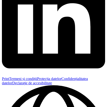
Print
Termeni și condiții
Protecția datelor
Confidențialitatea
datelor
Declarație de accesibilitate