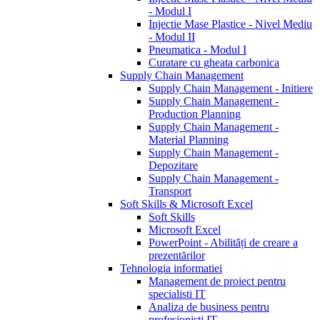
- Modul I
Injectie Mase Plastice - Nivel Mediu
- Modul II
Pneumatica - Modul I
Curatare cu gheata carbonica
Supply Chain Management
Supply Chain Management - Initiere
Supply Chain Management -
Production Planning
Supply Chain Management -
Material Planning
Supply Chain Management -
Depozitare
Supply Chain Management -
Transport
Soft Skills & Microsoft Excel
Soft Skills
Microsoft Excel
PowerPoint - Abilități de creare a
prezentărilor
Tehnologia informatiei
Management de proiect pentru
specialisti IT
Analiza de business pentru
profesionisti IT