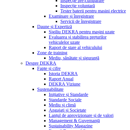
Inspecție pre-cumpărare
Inspecție voluntară
Tester baterii pentru masini electrice
Examinare și înregistrare
Servicii de înregistrare
Daune și Expertiză
Sigiliu DEKRA pentru mașini uzate
Evaluarea și stabilirea prețurilor
vehiculelor uzate
Raport de stare al vehiculului
Zone de training
Mediu, sănătate și siguranță
Despre DEKRA
Fapte și cifre
Istoria DEKRA
Raport Anual
DEKRA Viziune
Sustenabilitate
Inițiative și Standarde
Standarde Sociale
Mediu și climă
Angajați și Societate
Lanțul de aprovizionare și de valori
Management & Guvernanță
Sustainability Magazine