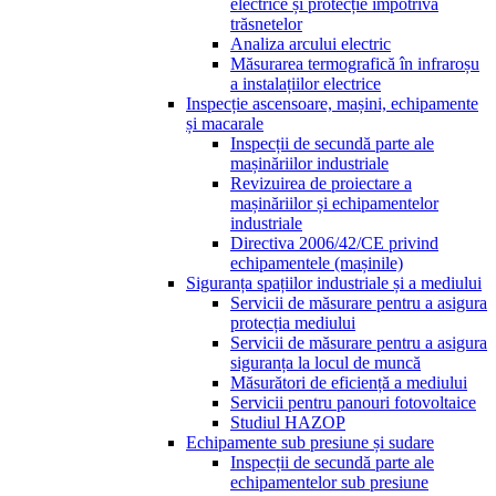
electrice și protecție împotriva
trăsnetelor
Analiza arcului electric
Măsurarea termografică în infraroșu
a instalațiilor electrice
Inspecție ascensoare, mașini, echipamente
și macarale
Inspecții de secundă parte ale
mașinăriilor industriale
Revizuirea de proiectare a
mașinăriilor și echipamentelor
industriale
Directiva 2006/42/CE privind
echipamentele (mașinile)
Siguranța spațiilor industriale și a mediului
Servicii de măsurare pentru a asigura
protecția mediului
Servicii de măsurare pentru a asigura
siguranța la locul de muncă
Măsurători de eficiență a mediului
Servicii pentru panouri fotovoltaice
Studiul HAZOP
Echipamente sub presiune și sudare
Inspecții de secundă parte ale
echipamentelor sub presiune