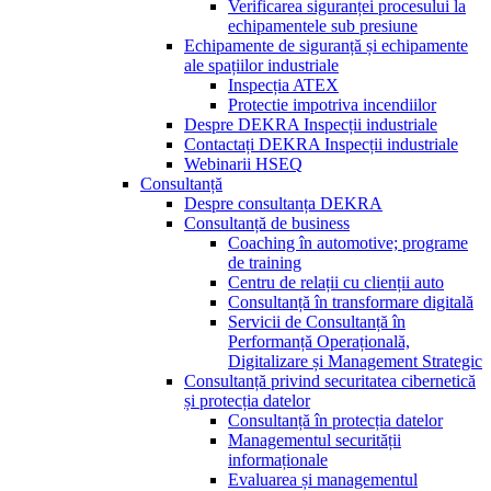
Verificarea siguranței procesului la
echipamentele sub presiune
Echipamente de siguranță și echipamente
ale spațiilor industriale
Inspecția ATEX
Protectie impotriva incendiilor
Despre DEKRA Inspecții industriale
Contactați DEKRA Inspecții industriale
Webinarii HSEQ
Consultanță
Despre consultanța DEKRA
Consultanță de business
Coaching în automotive; programe
de training
Centru de relații cu clienții auto
Consultanță în transformare digitală
Servicii de Consultanță în
Performanță Operațională,
Digitalizare și Management Strategic
Consultanță privind securitatea cibernetică
și protecția datelor
Consultanță în protecția datelor
Managementul securității
informaționale
Evaluarea și managementul