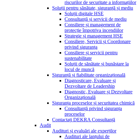
riscurilor de securitate a informațiilor
Soluții pentru sănătate, siguranță și mediu
Soluții digitale HSE
Consultanță și servicii de mediu
Consiliere și management de
protecție împotriva incendiilor
Strategie și management HSE
Consiliere, Servicii și Coordonare
privind siguranța
Consiliere și servicii pentru
sustenabilitate
Soluții de sănătate și bunăstare la
locul de muncă
Siguranță și fiabilitate organizațională
Diagnosticare, Evaluare și
Dezvoltare de Leadership
Diagnostic, Evaluare și Dezvoltare
Organizațională
Siguranța proceselor și securitatea chimică
Consultanță privind siguranța
proceselor
Contactați DEKRA Consultanță
Audit
Audituri și evaluări ale experților
Audituri ale lanțului de