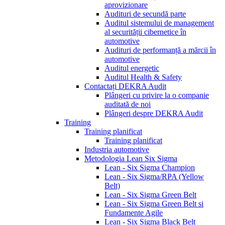
aprovizionare
Audituri de secundă parte
Auditul sistemului de management
al securității cibernetice în
automotive
Audituri de performanță a mărcii în
automotive
Auditul energetic
Auditul Health & Safety
Contactați DEKRA Audit
Plângeri cu privire la o companie
auditată de noi
Plângeri despre DEKRA Audit
Training
Training planificat
Training planificat
Industria automotive
Metodologia Lean Six Sigma
Lean - Six Sigma Champion
Lean - Six Sigma/RPA (Yellow
Belt)
Lean - Six Sigma Green Belt
Lean - Six Sigma Green Belt si
Fundamente Agile
Lean - Six Sigma Black Belt