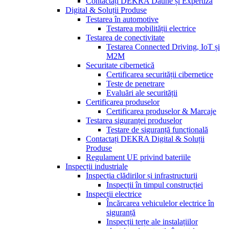
Contactați DEKRA Daune și Expertiză
Digital & Soluții Produse
Testarea în automotive
Testarea mobilității electrice
Testarea de conectivitate
Testarea Connected Driving, IoT și
M2M
Securitate cibernetică
Certificarea securității cibernetice
Teste de penetrare
Evaluări ale securității
Certificarea produselor
Certificarea produselor & Marcaje
Testarea siguranței produselor
Testare de siguranță funcțională
Contactați DEKRA Digital & Soluții
Produse
Regulament UE privind bateriile
Inspecții industriale
Inspecția clădirilor și infrastructurii
Inspecții în timpul construcției
Inspecții electrice
Încărcarea vehiculelor electrice în
siguranță
Inspecții terțe ale instalațiilor