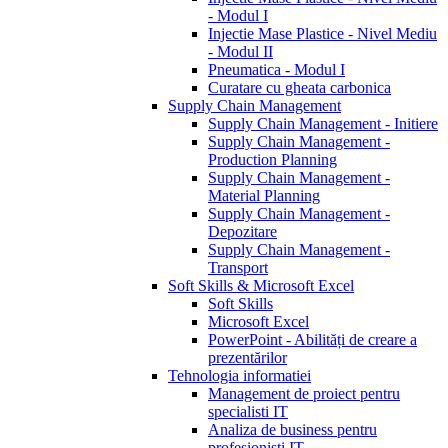
- Modul I
Injectie Mase Plastice - Nivel Mediu
- Modul II
Pneumatica - Modul I
Curatare cu gheata carbonica
Supply Chain Management
Supply Chain Management - Initiere
Supply Chain Management -
Production Planning
Supply Chain Management -
Material Planning
Supply Chain Management -
Depozitare
Supply Chain Management -
Transport
Soft Skills & Microsoft Excel
Soft Skills
Microsoft Excel
PowerPoint - Abilități de creare a
prezentărilor
Tehnologia informatiei
Management de proiect pentru
specialisti IT
Analiza de business pentru
profesionisti IT