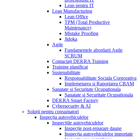
Lean pentru IT
Lean Manufacturing
Lean Office
TPM (Total Productive
Maintenance)
Mistake Proofing
Jidoka
Agile
Fundamentele abordarii Agile
SCRUM
Contactați DEKRA Training
Training planificat
Sustenabilitate
Responsabilitate Sociala Corporativa
Implemetarea si Raportarea CBAM
Sanatate si Securitate Ocupationala
Sanatate si Securitate Ocupationala
DEKRA Smart Factory
Cybersecurity & AI
Soluții pentru consumatori
Inspecția autovehiculelor
Inspecțiile autovehiculelor
Inspecție post-reparare daune
Inspecția autovehiculelor importate