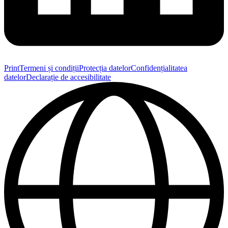
Print
Termeni și condiții
Protecția datelor
Confidențialitatea
datelor
Declarație de accesibilitate