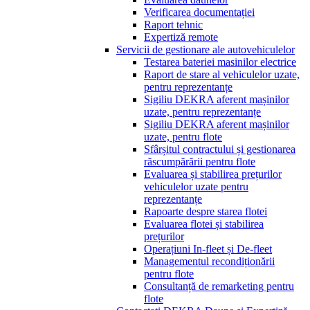
Verificarea documentației
Raport tehnic
Expertiză remote
Servicii de gestionare ale autovehiculelor
Testarea bateriei masinilor electrice
Raport de stare al vehiculelor uzate,
pentru reprezentanțe
Sigiliu DEKRA aferent mașinilor
uzate, pentru reprezentanțe
Sigiliu DEKRA aferent mașinilor
uzate, pentru flote
Sfârșitul contractului și gestionarea
răscumpărării pentru flote
Evaluarea și stabilirea prețurilor
vehiculelor uzate pentru
reprezentanțe
Rapoarte despre starea flotei
Evaluarea flotei și stabilirea
prețurilor
Operațiuni In-fleet și De-fleet
Managementul recondiționării
pentru flote
Consultanță de remarketing pentru
flote