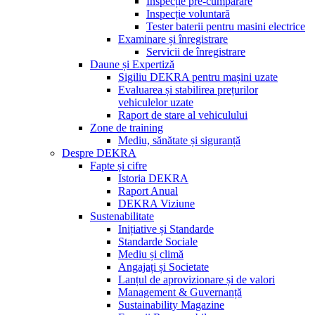
Inspecție pre-cumpărare
Inspecție voluntară
Tester baterii pentru masini electrice
Examinare și înregistrare
Servicii de înregistrare
Daune și Expertiză
Sigiliu DEKRA pentru mașini uzate
Evaluarea și stabilirea prețurilor
vehiculelor uzate
Raport de stare al vehiculului
Zone de training
Mediu, sănătate și siguranță
Despre DEKRA
Fapte și cifre
Istoria DEKRA
Raport Anual
DEKRA Viziune
Sustenabilitate
Inițiative și Standarde
Standarde Sociale
Mediu și climă
Angajați și Societate
Lanțul de aprovizionare și de valori
Management & Guvernanță
Sustainability Magazine