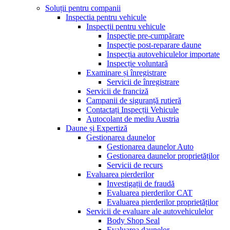
Soluții pentru companii
Inspectia pentru vehicule
Inspecții pentru vehicule
Inspecție pre-cumpărare
Inspecție post-reparare daune
Inspecția autovehiculelor importate
Inspecție voluntară
Examinare și înregistrare
Servicii de înregistrare
Servicii de franciză
Campanii de siguranță rutieră
Contactați Inspecții Vehicule
Autocolant de mediu Austria
Daune și Expertiză
Gestionarea daunelor
Gestionarea daunelor Auto
Gestionarea daunelor proprietăților
Servicii de recurs
Evaluarea pierderilor
Investigații de fraudă
Evaluarea pierderilor CAT
Evaluarea pierderilor proprietăților
Servicii de evaluare ale autovehiculelor
Body Shop Seal
Evaluarea daunelor