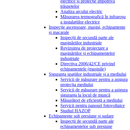
electrice și protecție împotriva
trăsnetelor
Analiza arcului electric
Măsurarea termografică în infraroșu
a instalațiilor electrice
Inspecție ascensoare, mașini, echipamente
și macarale
Inspecții de secundă parte ale
mașinăriilor industriale
Revizuirea de proiectare a
mașinăriilor și echipamentelor
industriale
Directiva 2006/42/CE privind
echipamentele (mașinile)
Siguranța spațiilor industriale și a mediului
Servicii de măsurare pentru a asigura
protecția mediului
Servicii de măsurare pentru a asigura
siguranța la locul de muncă
Măsurători de eficiență a mediului
Servicii pentru panouri fotovoltaice
Studiul HAZOP
Echipamente sub presiune și sudare
Inspecții de secundă parte ale
echipamentelor sub presiune