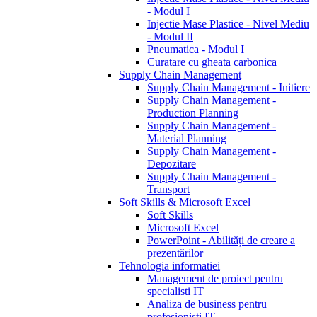
- Modul I
Injectie Mase Plastice - Nivel Mediu
- Modul II
Pneumatica - Modul I
Curatare cu gheata carbonica
Supply Chain Management
Supply Chain Management - Initiere
Supply Chain Management -
Production Planning
Supply Chain Management -
Material Planning
Supply Chain Management -
Depozitare
Supply Chain Management -
Transport
Soft Skills & Microsoft Excel
Soft Skills
Microsoft Excel
PowerPoint - Abilități de creare a
prezentărilor
Tehnologia informatiei
Management de proiect pentru
specialisti IT
Analiza de business pentru
profesionisti IT