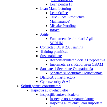
Lean pentru IT
Lean Manufacturing
Lean Office
TPM (Total Productive
Maintenance)
Mistake Proofing
Jidoka
Agile
Fundamentele abordarii Agile
SCRUM
Contactați DEKRA Training
Training planificat
Sustenabilitate
Responsabilitate Sociala Corporativa
Implemetarea si Raportarea CBAM
Sanatate si Securitate Ocupationala
Sanatate si Securitate Ocupationala
DEKRA Smart Factory
Cybersecurity & AI
Soluții pentru consumatori
Inspecția autovehiculelor
Inspecțiile autovehiculelor
Inspecție post-reparare daune
Inspecția autovehiculelor importate