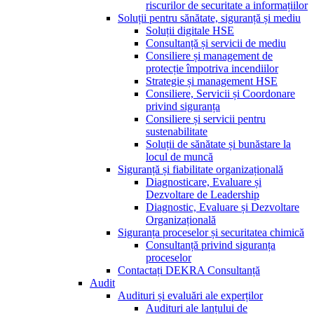
riscurilor de securitate a informațiilor
Soluții pentru sănătate, siguranță și mediu
Soluții digitale HSE
Consultanță și servicii de mediu
Consiliere și management de
protecție împotriva incendiilor
Strategie și management HSE
Consiliere, Servicii și Coordonare
privind siguranța
Consiliere și servicii pentru
sustenabilitate
Soluții de sănătate și bunăstare la
locul de muncă
Siguranță și fiabilitate organizațională
Diagnosticare, Evaluare și
Dezvoltare de Leadership
Diagnostic, Evaluare și Dezvoltare
Organizațională
Siguranța proceselor și securitatea chimică
Consultanță privind siguranța
proceselor
Contactați DEKRA Consultanță
Audit
Audituri și evaluări ale experților
Audituri ale lanțului de