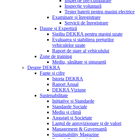
Inspecție pre-cumpărare
Inspecție voluntară
Tester baterii pentru masini electrice
Examinare și înregistrare
Servicii de înregistrare
Daune și Expertiză
Sigiliu DEKRA pentru mașini uzate
Evaluarea și stabilirea prețurilor
vehiculelor uzate
Raport de stare al vehiculului
Zone de training
Mediu, sănătate și siguranță
Despre DEKRA
Fapte și cifre
Istoria DEKRA
Raport Anual
DEKRA Viziune
Sustenabilitate
Inițiative și Standarde
Standarde Sociale
Mediu și climă
Angajați și Societate
Lanțul de aprovizionare și de valori
Management & Guvernanță
Sustainability Magazine