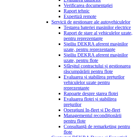
Verificarea documentației
Raport tehnic
Expertiză remote
Servicii de gestionare ale autovehiculelor
Testarea bateriei masinilor electrice
Raport de stare al vehiculelor uzate,
pentru reprezentanțe
Sigiliu DEKRA aferent mașinilor
uzate, pentru reprezentanțe
Sigiliu DEKRA aferent mașinilor
uzate, pentru flote
Sfârșitul contractului și gestionarea
răscumpărării pentru flote
Evaluarea și stabilirea prețurilor
vehiculelor uzate pentru
reprezentanțe
Rapoarte despre starea flotei
Evaluarea flotei și stabilirea
prețurilor
Operațiuni In-fleet și De-fleet
Managementul recondiționării
pentru flote
Consultanță de remarketing pentru
flote