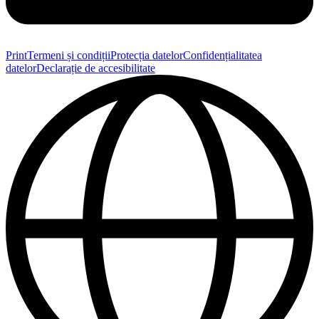
Print
Termeni și condiții
Protecția datelor
Confidențialitatea
datelor
Declarație de accesibilitate