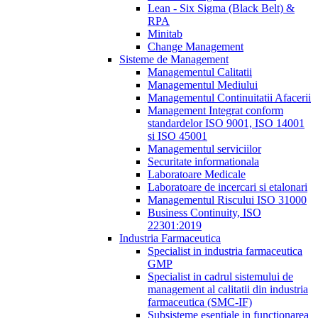
Lean - Six Sigma (Black Belt) &
RPA
Minitab
Change Management
Sisteme de Management
Managementul Calitatii
Managementul Mediului
Managementul Continuitatii Afacerii
Management Integrat conform
standardelor ISO 9001, ISO 14001
si ISO 45001
Managementul serviciilor
Securitate informationala
Laboratoare Medicale
Laboratoare de incercari si etalonari
Managementul Riscului ISO 31000
Business Continuity, ISO
22301:2019
Industria Farmaceutica
Specialist in industria farmaceutica
GMP
Specialist in cadrul sistemului de
management al calitatii din industria
farmaceutica (SMC-IF)
Subsisteme esentiale in functionarea