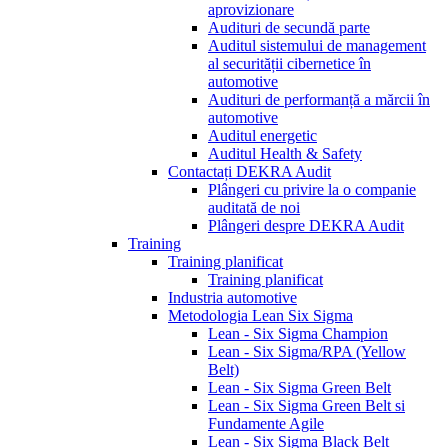
aprovizionare
Audituri de secundă parte
Auditul sistemului de management
al securității cibernetice în
automotive
Audituri de performanță a mărcii în
automotive
Auditul energetic
Auditul Health & Safety
Contactați DEKRA Audit
Plângeri cu privire la o companie
auditată de noi
Plângeri despre DEKRA Audit
Training
Training planificat
Training planificat
Industria automotive
Metodologia Lean Six Sigma
Lean - Six Sigma Champion
Lean - Six Sigma/RPA (Yellow
Belt)
Lean - Six Sigma Green Belt
Lean - Six Sigma Green Belt si
Fundamente Agile
Lean - Six Sigma Black Belt