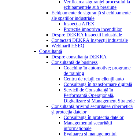
Verificarea siguranței procesului la
echipamentele sub presiune
Echipamente de siguranță și echipamente
ale spațiilor industriale
Inspecția ATEX
Protectie impotriva incendiilor
Despre DEKRA Inspecții industriale
Contactați DEKRA Inspecții industriale
Webinarii HSEQ
Consultanță
Despre consultanța DEKRA
Consultanță de business
Coaching în automotive; programe
de training
Centru de relații cu clienții auto
Consultanță în transformare digitală
Servicii de Consultanță în
Performanță Operațională,
Digitalizare și Management Strategic
Consultanță privind securitatea cibernetică
și protecția datelor
Consultanță în protecția datelor
Managementul securității
informaționale
Evaluarea și managementul