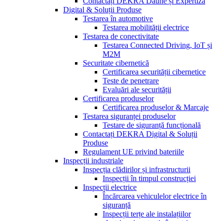
Contactați DEKRA Daune și Expertiză
Digital & Soluții Produse
Testarea în automotive
Testarea mobilității electrice
Testarea de conectivitate
Testarea Connected Driving, IoT și
M2M
Securitate cibernetică
Certificarea securității cibernetice
Teste de penetrare
Evaluări ale securității
Certificarea produselor
Certificarea produselor & Marcaje
Testarea siguranței produselor
Testare de siguranță funcțională
Contactați DEKRA Digital & Soluții
Produse
Regulament UE privind bateriile
Inspecții industriale
Inspecția clădirilor și infrastructurii
Inspecții în timpul construcției
Inspecții electrice
Încărcarea vehiculelor electrice în
siguranță
Inspecții terțe ale instalațiilor