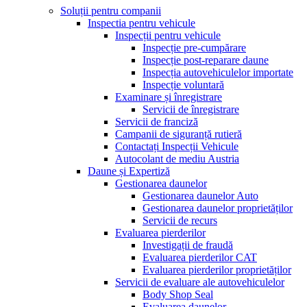
Soluții pentru companii
Inspectia pentru vehicule
Inspecții pentru vehicule
Inspecție pre-cumpărare
Inspecție post-reparare daune
Inspecția autovehiculelor importate
Inspecție voluntară
Examinare și înregistrare
Servicii de înregistrare
Servicii de franciză
Campanii de siguranță rutieră
Contactați Inspecții Vehicule
Autocolant de mediu Austria
Daune și Expertiză
Gestionarea daunelor
Gestionarea daunelor Auto
Gestionarea daunelor proprietăților
Servicii de recurs
Evaluarea pierderilor
Investigații de fraudă
Evaluarea pierderilor CAT
Evaluarea pierderilor proprietăților
Servicii de evaluare ale autovehiculelor
Body Shop Seal
Evaluarea daunelor