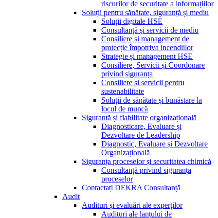
riscurilor de securitate a informațiilor
Soluții pentru sănătate, siguranță și mediu
Soluții digitale HSE
Consultanță și servicii de mediu
Consiliere și management de
protecție împotriva incendiilor
Strategie și management HSE
Consiliere, Servicii și Coordonare
privind siguranța
Consiliere și servicii pentru
sustenabilitate
Soluții de sănătate și bunăstare la
locul de muncă
Siguranță și fiabilitate organizațională
Diagnosticare, Evaluare și
Dezvoltare de Leadership
Diagnostic, Evaluare și Dezvoltare
Organizațională
Siguranța proceselor și securitatea chimică
Consultanță privind siguranța
proceselor
Contactați DEKRA Consultanță
Audit
Audituri și evaluări ale experților
Audituri ale lanțului de