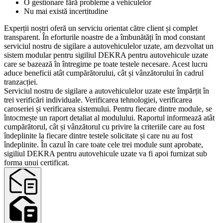
O gestionare fără probleme a vehiculelor
Nu mai există incertitudine
Experții noștri oferă un serviciu orientat către client și complet
transparent. În eforturile noastre de a îmbunătăți în mod constant
serviciul nostru de sigilare a autovehiculelor uzate, am dezvoltat un
sistem modular pentru sigiliul DEKRA pentru autovehicule uzate
care se bazează în întregime pe toate testele necesare. Acest lucru
aduce beneficii atât cumpărătorului, cât și vânzătorului în cadrul
tranzacției.
Serviciul nostru de sigilare a autovehiculelor uzate este împărțit în
trei verificări individuale. Verificarea tehnologiei, verificarea
caroseriei și verificarea sistemului. Pentru fiecare dintre module, se
întocmește un raport detaliat al modulului. Raportul informează atât
cumpărătorul, cât și vânzătorul cu privire la criteriile care au fost
îndeplinite la fiecare dintre testele solicitate și care nu au fost
îndeplinite. În cazul în care toate cele trei module sunt aprobate,
sigiliul DEKRA pentru autovehicule uzate va fi apoi furnizat sub
forma unui certificat.