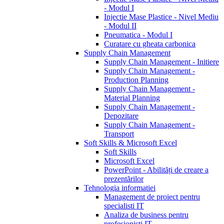
- Modul I
Injectie Mase Plastice - Nivel Mediu
- Modul II
Pneumatica - Modul I
Curatare cu gheata carbonica
Supply Chain Management
Supply Chain Management - Initiere
Supply Chain Management -
Production Planning
Supply Chain Management -
Material Planning
Supply Chain Management -
Depozitare
Supply Chain Management -
Transport
Soft Skills & Microsoft Excel
Soft Skills
Microsoft Excel
PowerPoint - Abilități de creare a
prezentărilor
Tehnologia informatiei
Management de proiect pentru
specialisti IT
Analiza de business pentru
profesionisti IT