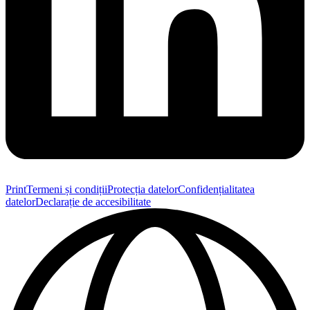
Print
Termeni și condiții
Protecția datelor
Confidențialitatea
datelor
Declarație de accesibilitate