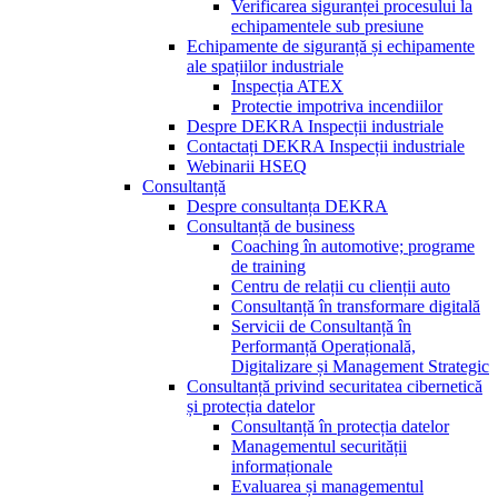
Verificarea siguranței procesului la
echipamentele sub presiune
Echipamente de siguranță și echipamente
ale spațiilor industriale
Inspecția ATEX
Protectie impotriva incendiilor
Despre DEKRA Inspecții industriale
Contactați DEKRA Inspecții industriale
Webinarii HSEQ
Consultanță
Despre consultanța DEKRA
Consultanță de business
Coaching în automotive; programe
de training
Centru de relații cu clienții auto
Consultanță în transformare digitală
Servicii de Consultanță în
Performanță Operațională,
Digitalizare și Management Strategic
Consultanță privind securitatea cibernetică
și protecția datelor
Consultanță în protecția datelor
Managementul securității
informaționale
Evaluarea și managementul