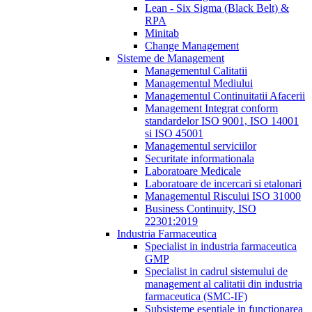
Lean - Six Sigma (Black Belt) &
RPA
Minitab
Change Management
Sisteme de Management
Managementul Calitatii
Managementul Mediului
Managementul Continuitatii Afacerii
Management Integrat conform
standardelor ISO 9001, ISO 14001
si ISO 45001
Managementul serviciilor
Securitate informationala
Laboratoare Medicale
Laboratoare de incercari si etalonari
Managementul Riscului ISO 31000
Business Continuity, ISO
22301:2019
Industria Farmaceutica
Specialist in industria farmaceutica
GMP
Specialist in cadrul sistemului de
management al calitatii din industria
farmaceutica (SMC-IF)
Subsisteme esentiale in functionarea