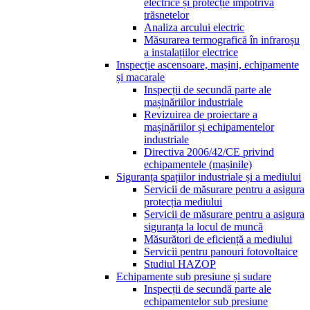
electrice și protecție împotriva
trăsnetelor
Analiza arcului electric
Măsurarea termografică în infraroșu
a instalațiilor electrice
Inspecție ascensoare, mașini, echipamente
și macarale
Inspecții de secundă parte ale
mașinăriilor industriale
Revizuirea de proiectare a
mașinăriilor și echipamentelor
industriale
Directiva 2006/42/CE privind
echipamentele (mașinile)
Siguranța spațiilor industriale și a mediului
Servicii de măsurare pentru a asigura
protecția mediului
Servicii de măsurare pentru a asigura
siguranța la locul de muncă
Măsurători de eficiență a mediului
Servicii pentru panouri fotovoltaice
Studiul HAZOP
Echipamente sub presiune și sudare
Inspecții de secundă parte ale
echipamentelor sub presiune