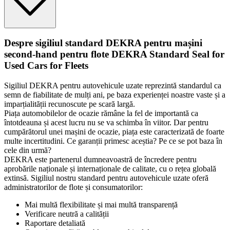
Despre sigiliul standard DEKRA pentru mașini
second-hand pentru flote DEKRA Standard Seal for
Used Cars for Fleets
Sigiliul DEKRA pentru autovehicule uzate reprezintă standardul ca
semn de fiabilitate de mulți ani, pe baza experienței noastre vaste și a
imparțialității recunoscute pe scară largă.
Piața automobilelor de ocazie rămâne la fel de importantă ca
întotdeauna și acest lucru nu se va schimba în viitor. Dar pentru
cumpărătorul unei mașini de ocazie, piața este caracterizată de foarte
multe incertitudini. Ce garanții primesc aceștia? Pe ce se pot baza în
cele din urmă?
DEKRA este partenerul dumneavoastră de încredere pentru
aprobările naționale și internaționale de calitate, cu o rețea globală
extinsă. Sigiliul nostru standard pentru autovehicule uzate oferă
administratorilor de flote și consumatorilor:
Mai multă flexibilitate și mai multă transparență
Verificare neutră a calității
Raportare detaliată