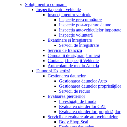
Soluții pentru companii
Inspectia pentru vehicule
Inspecții pentru vehicule
Inspecție pre-cumpărare
Inspecție post-reparare daune
Inspecția autovehiculelor importate
Inspecție voluntară
Examinare și înregistrare
Servicii de înregistrare
Servicii de franciză
Campanii de siguranță rutieră
Contactați Inspecții Vehicule
Autocolant de mediu Austria
Daune și Expertiză
Gestionarea daunelor
Gestionarea daunelor Auto
Gestionarea daunelor proprietăților
Servicii de recurs
Evaluarea pierderilor
Investigații de fraudă
Evaluarea pierderilor CAT
Evaluarea pierderilor proprietăților
Servicii de evaluare ale autovehiculelor
Body Shop Seal
Evaluarea daunelor