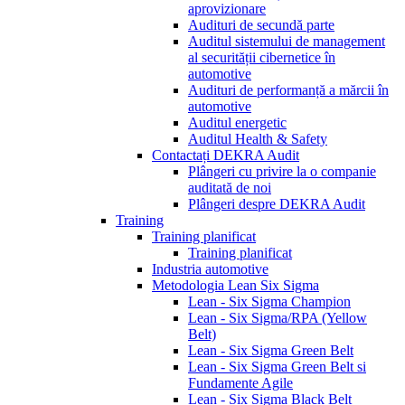
aprovizionare
Audituri de secundă parte
Auditul sistemului de management
al securității cibernetice în
automotive
Audituri de performanță a mărcii în
automotive
Auditul energetic
Auditul Health & Safety
Contactați DEKRA Audit
Plângeri cu privire la o companie
auditată de noi
Plângeri despre DEKRA Audit
Training
Training planificat
Training planificat
Industria automotive
Metodologia Lean Six Sigma
Lean - Six Sigma Champion
Lean - Six Sigma/RPA (Yellow
Belt)
Lean - Six Sigma Green Belt
Lean - Six Sigma Green Belt si
Fundamente Agile
Lean - Six Sigma Black Belt