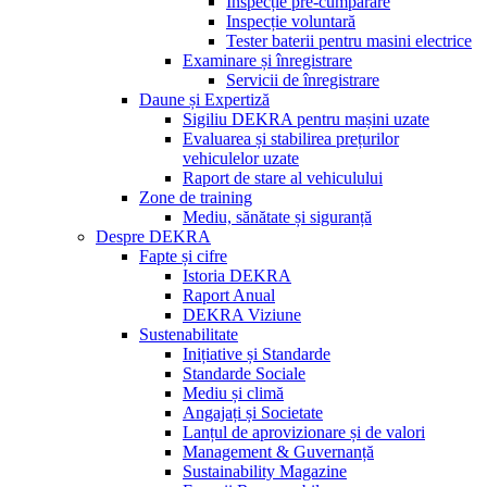
Inspecție pre-cumpărare
Inspecție voluntară
Tester baterii pentru masini electrice
Examinare și înregistrare
Servicii de înregistrare
Daune și Expertiză
Sigiliu DEKRA pentru mașini uzate
Evaluarea și stabilirea prețurilor
vehiculelor uzate
Raport de stare al vehiculului
Zone de training
Mediu, sănătate și siguranță
Despre DEKRA
Fapte și cifre
Istoria DEKRA
Raport Anual
DEKRA Viziune
Sustenabilitate
Inițiative și Standarde
Standarde Sociale
Mediu și climă
Angajați și Societate
Lanțul de aprovizionare și de valori
Management & Guvernanță
Sustainability Magazine