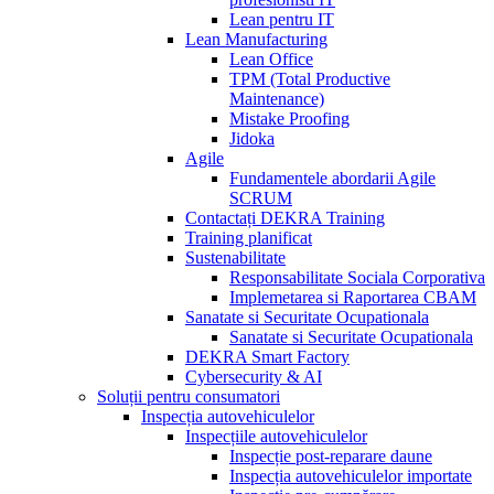
Lean pentru IT
Lean Manufacturing
Lean Office
TPM (Total Productive
Maintenance)
Mistake Proofing
Jidoka
Agile
Fundamentele abordarii Agile
SCRUM
Contactați DEKRA Training
Training planificat
Sustenabilitate
Responsabilitate Sociala Corporativa
Implemetarea si Raportarea CBAM
Sanatate si Securitate Ocupationala
Sanatate si Securitate Ocupationala
DEKRA Smart Factory
Cybersecurity & AI
Soluții pentru consumatori
Inspecția autovehiculelor
Inspecțiile autovehiculelor
Inspecție post-reparare daune
Inspecția autovehiculelor importate