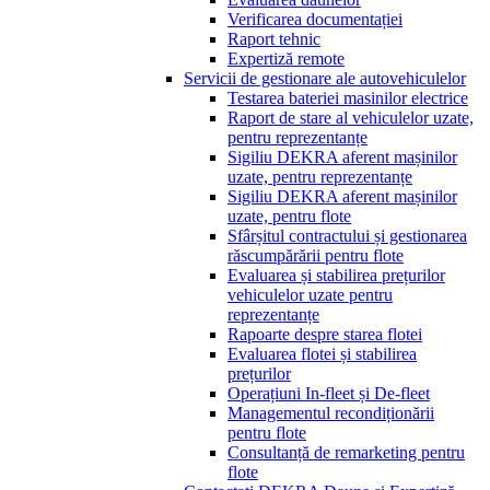
Verificarea documentației
Raport tehnic
Expertiză remote
Servicii de gestionare ale autovehiculelor
Testarea bateriei masinilor electrice
Raport de stare al vehiculelor uzate,
pentru reprezentanțe
Sigiliu DEKRA aferent mașinilor
uzate, pentru reprezentanțe
Sigiliu DEKRA aferent mașinilor
uzate, pentru flote
Sfârșitul contractului și gestionarea
răscumpărării pentru flote
Evaluarea și stabilirea prețurilor
vehiculelor uzate pentru
reprezentanțe
Rapoarte despre starea flotei
Evaluarea flotei și stabilirea
prețurilor
Operațiuni In-fleet și De-fleet
Managementul recondiționării
pentru flote
Consultanță de remarketing pentru
flote