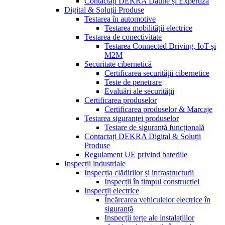
Contactați DEKRA Daune și Expertiză
Digital & Soluții Produse
Testarea în automotive
Testarea mobilității electrice
Testarea de conectivitate
Testarea Connected Driving, IoT și
M2M
Securitate cibernetică
Certificarea securității cibernetice
Teste de penetrare
Evaluări ale securității
Certificarea produselor
Certificarea produselor & Marcaje
Testarea siguranței produselor
Testare de siguranță funcțională
Contactați DEKRA Digital & Soluții
Produse
Regulament UE privind bateriile
Inspecții industriale
Inspecția clădirilor și infrastructurii
Inspecții în timpul construcției
Inspecții electrice
Încărcarea vehiculelor electrice în
siguranță
Inspecții terțe ale instalațiilor