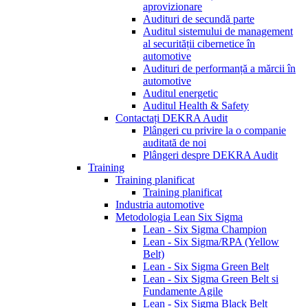
aprovizionare
Audituri de secundă parte
Auditul sistemului de management
al securității cibernetice în
automotive
Audituri de performanță a mărcii în
automotive
Auditul energetic
Auditul Health & Safety
Contactați DEKRA Audit
Plângeri cu privire la o companie
auditată de noi
Plângeri despre DEKRA Audit
Training
Training planificat
Training planificat
Industria automotive
Metodologia Lean Six Sigma
Lean - Six Sigma Champion
Lean - Six Sigma/RPA (Yellow
Belt)
Lean - Six Sigma Green Belt
Lean - Six Sigma Green Belt si
Fundamente Agile
Lean - Six Sigma Black Belt