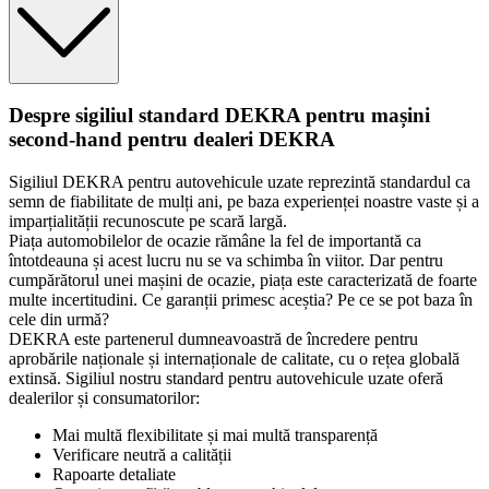
Despre sigiliul standard DEKRA pentru mașini
second-hand pentru dealeri DEKRA
Sigiliul DEKRA pentru autovehicule uzate reprezintă standardul ca
semn de fiabilitate de mulți ani, pe baza experienței noastre vaste și a
imparțialității recunoscute pe scară largă.
Piața automobilelor de ocazie rămâne la fel de importantă ca
întotdeauna și acest lucru nu se va schimba în viitor. Dar pentru
cumpărătorul unei mașini de ocazie, piața este caracterizată de foarte
multe incertitudini. Ce garanții primesc aceștia? Pe ce se pot baza în
cele din urmă?
DEKRA este partenerul dumneavoastră de încredere pentru
aprobările naționale și internaționale de calitate, cu o rețea globală
extinsă. Sigiliul nostru standard pentru autovehicule uzate oferă
dealerilor și consumatorilor:
Mai multă flexibilitate și mai multă transparență
Verificare neutră a calității
Rapoarte detaliate