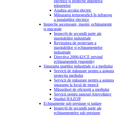
electrice și protecție împotriva
trăsnetelor
Analiza arcului electric
Măsurarea termografică în infraroșu
a instalațiilor electrice
Inspecție ascensoare, mașini, echipamente
și macarale
Inspecții de secundă parte ale
mașinăriilor industriale
Revizuirea de proiectare a
mașinăriilor și echipamentelor
industriale
Directiva 2006/42/CE privind
echipamentele (mașinile)
Siguranța spațiilor industriale și a mediului
Servicii de măsurare pentru a asigura
protecția mediului
Servicii de măsurare pentru a asigura
siguranța la locul de muncă
Măsurători de eficiență a mediului
Servicii pentru panouri fotovoltaice
Studiul HAZOP
Echipamente sub presiune și sudare
Inspecții de secundă parte ale
echipamentelor sub presiune