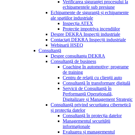
Verificarea siguranței procesului la
echipamentele sub presiune
Echipamente de siguranță și echipamente
ale spațiilor industriale
Inspecția ATEX
Protectie impotriva incendiilor
Despre DEKRA Inspecții industriale
Contactați DEKRA Inspecții industriale
Webinarii HSEQ
Consultanță
Despre consultanța DEKRA
Consultanță de business
Coaching în automotive; programe
de training
Centru de relații cu clienții auto
Consultanță în transformare digitală
Servicii de Consultanță în
Performanță Operațională,
Digitalizare și Management Strategic
Consultanță privind securitatea cibernetică
și protecția datelor
Consultanță în protecția datelor
Managementul securității
informaționale
Evaluarea și managementul