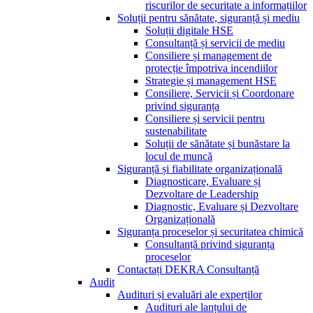
riscurilor de securitate a informațiilor
Soluții pentru sănătate, siguranță și mediu
Soluții digitale HSE
Consultanță și servicii de mediu
Consiliere și management de
protecție împotriva incendiilor
Strategie și management HSE
Consiliere, Servicii și Coordonare
privind siguranța
Consiliere și servicii pentru
sustenabilitate
Soluții de sănătate și bunăstare la
locul de muncă
Siguranță și fiabilitate organizațională
Diagnosticare, Evaluare și
Dezvoltare de Leadership
Diagnostic, Evaluare și Dezvoltare
Organizațională
Siguranța proceselor și securitatea chimică
Consultanță privind siguranța
proceselor
Contactați DEKRA Consultanță
Audit
Audituri și evaluări ale experților
Audituri ale lanțului de