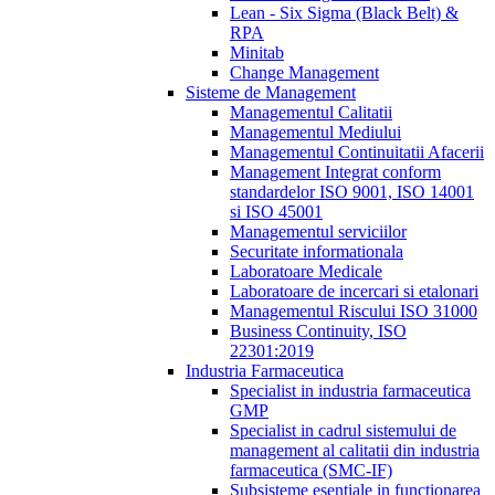
Lean - Six Sigma (Black Belt) &
RPA
Minitab
Change Management
Sisteme de Management
Managementul Calitatii
Managementul Mediului
Managementul Continuitatii Afacerii
Management Integrat conform
standardelor ISO 9001, ISO 14001
si ISO 45001
Managementul serviciilor
Securitate informationala
Laboratoare Medicale
Laboratoare de incercari si etalonari
Managementul Riscului ISO 31000
Business Continuity, ISO
22301:2019
Industria Farmaceutica
Specialist in industria farmaceutica
GMP
Specialist in cadrul sistemului de
management al calitatii din industria
farmaceutica (SMC-IF)
Subsisteme esentiale in functionarea