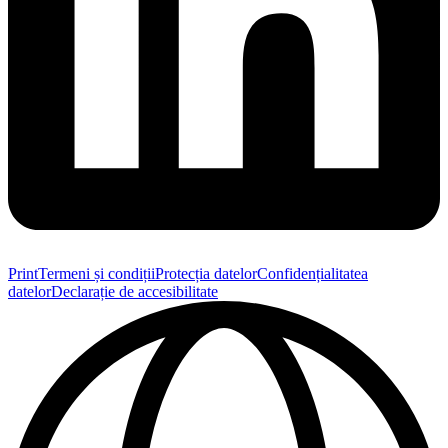
Print
Termeni și condiții
Protecția datelor
Confidențialitatea
datelor
Declarație de accesibilitate