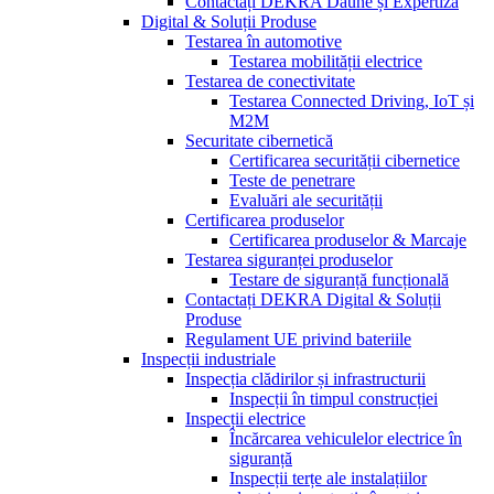
Contactați DEKRA Daune și Expertiză
Digital & Soluții Produse
Testarea în automotive
Testarea mobilității electrice
Testarea de conectivitate
Testarea Connected Driving, IoT și
M2M
Securitate cibernetică
Certificarea securității cibernetice
Teste de penetrare
Evaluări ale securității
Certificarea produselor
Certificarea produselor & Marcaje
Testarea siguranței produselor
Testare de siguranță funcțională
Contactați DEKRA Digital & Soluții
Produse
Regulament UE privind bateriile
Inspecții industriale
Inspecția clădirilor și infrastructurii
Inspecții în timpul construcției
Inspecții electrice
Încărcarea vehiculelor electrice în
siguranță
Inspecții terțe ale instalațiilor