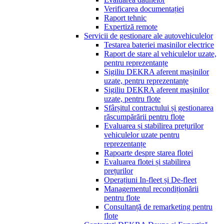
Verificarea documentației
Raport tehnic
Expertiză remote
Servicii de gestionare ale autovehiculelor
Testarea bateriei masinilor electrice
Raport de stare al vehiculelor uzate,
pentru reprezentanțe
Sigiliu DEKRA aferent mașinilor
uzate, pentru reprezentanțe
Sigiliu DEKRA aferent mașinilor
uzate, pentru flote
Sfârșitul contractului și gestionarea
răscumpărării pentru flote
Evaluarea și stabilirea prețurilor
vehiculelor uzate pentru
reprezentanțe
Rapoarte despre starea flotei
Evaluarea flotei și stabilirea
prețurilor
Operațiuni In-fleet și De-fleet
Managementul recondiționării
pentru flote
Consultanță de remarketing pentru
flote