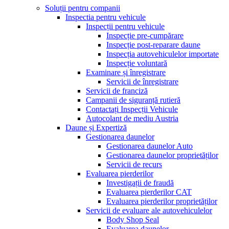
Soluții pentru companii
Inspectia pentru vehicule
Inspecții pentru vehicule
Inspecție pre-cumpărare
Inspecție post-reparare daune
Inspecția autovehiculelor importate
Inspecție voluntară
Examinare și înregistrare
Servicii de înregistrare
Servicii de franciză
Campanii de siguranță rutieră
Contactați Inspecții Vehicule
Autocolant de mediu Austria
Daune și Expertiză
Gestionarea daunelor
Gestionarea daunelor Auto
Gestionarea daunelor proprietăților
Servicii de recurs
Evaluarea pierderilor
Investigații de fraudă
Evaluarea pierderilor CAT
Evaluarea pierderilor proprietăților
Servicii de evaluare ale autovehiculelor
Body Shop Seal
Evaluarea daunelor