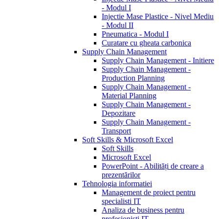
- Modul I
Injectie Mase Plastice - Nivel Mediu
- Modul II
Pneumatica - Modul I
Curatare cu gheata carbonica
Supply Chain Management
Supply Chain Management - Initiere
Supply Chain Management -
Production Planning
Supply Chain Management -
Material Planning
Supply Chain Management -
Depozitare
Supply Chain Management -
Transport
Soft Skills & Microsoft Excel
Soft Skills
Microsoft Excel
PowerPoint - Abilități de creare a
prezentărilor
Tehnologia informatiei
Management de proiect pentru
specialisti IT
Analiza de business pentru
profesionisti IT