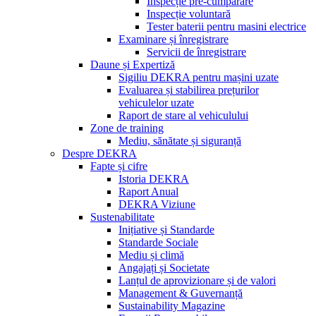
Inspecție pre-cumpărare
Inspecție voluntară
Tester baterii pentru masini electrice
Examinare și înregistrare
Servicii de înregistrare
Daune și Expertiză
Sigiliu DEKRA pentru mașini uzate
Evaluarea și stabilirea prețurilor
vehiculelor uzate
Raport de stare al vehiculului
Zone de training
Mediu, sănătate și siguranță
Despre DEKRA
Fapte și cifre
Istoria DEKRA
Raport Anual
DEKRA Viziune
Sustenabilitate
Inițiative și Standarde
Standarde Sociale
Mediu și climă
Angajați și Societate
Lanțul de aprovizionare și de valori
Management & Guvernanță
Sustainability Magazine