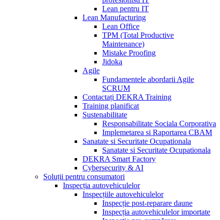
Lean pentru IT
Lean Manufacturing
Lean Office
TPM (Total Productive
Maintenance)
Mistake Proofing
Jidoka
Agile
Fundamentele abordarii Agile
SCRUM
Contactați DEKRA Training
Training planificat
Sustenabilitate
Responsabilitate Sociala Corporativa
Implemetarea si Raportarea CBAM
Sanatate si Securitate Ocupationala
Sanatate si Securitate Ocupationala
DEKRA Smart Factory
Cybersecurity & AI
Soluții pentru consumatori
Inspecția autovehiculelor
Inspecțiile autovehiculelor
Inspecție post-reparare daune
Inspecția autovehiculelor importate