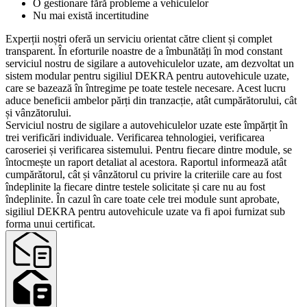
O gestionare fără probleme a vehiculelor
Nu mai există incertitudine
Experții noștri oferă un serviciu orientat către client și complet
transparent. În eforturile noastre de a îmbunătăți în mod constant
serviciul nostru de sigilare a autovehiculelor uzate, am dezvoltat un
sistem modular pentru sigiliul DEKRA pentru autovehicule uzate,
care se bazează în întregime pe toate testele necesare. Acest lucru
aduce beneficii ambelor părți din tranzacție, atât cumpărătorului, cât
și vânzătorului.
Serviciul nostru de sigilare a autovehiculelor uzate este împărțit în
trei verificări individuale. Verificarea tehnologiei, verificarea
caroseriei și verificarea sistemului. Pentru fiecare dintre module, se
întocmește un raport detaliat al acestora. Raportul informează atât
cumpărătorul, cât și vânzătorul cu privire la criteriile care au fost
îndeplinite la fiecare dintre testele solicitate și care nu au fost
îndeplinite. În cazul în care toate cele trei module sunt aprobate,
sigiliul DEKRA pentru autovehicule uzate va fi apoi furnizat sub
forma unui certificat.