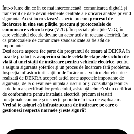
Într-o lume din ce în ce mai interconectată, comunicarea digitală și
transferul de date devin elemente centrale ale oricărei analize privind
siguranța. Acest lucru vizează aspecte precum
procesul de
încărcare în sine sau plățile, precum și protocoalele de
comunicare vehicul-rețea
(V2G). În special aplicațiile V2G, în
care vehiculul electric devine un actor activ în rețeaua electrică, fac
ca protocoalele de comunicare standardizate să fie atât de
importante.
Deși aceste aspecte fac parte din programul de testare al DEKRA în
faza de producție,
acoperim și toate celelalte etape ale ciclului de
viață al unei stații de încărcare pentru vehicule electrice
, pentru
a asigura siguranța șoferilor și un proces de încărcare fără probleme.
Inspecția infrastructurii stațiilor de încărcare a vehiculelor electrice
realizată de DEKRA acoperă astfel toate aspectele importante de
siguranță, de la o evaluare inițială a riscurilor și consultanță tehnică
la definirea specificațiilor proiectului, asistență tehnică și un certificat
de conformitate pentru instalația electrică, precum și testări
funcționale continue și inspecții periodice în faza de exploatare.
Vrei să te asiguri că infrastructura de încărcare pe care o
gestionezi respectă normele și este sigură?