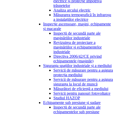
electrice și protecție împotriva
trăsnetelor
Analiza arcului electric
Măsurarea termografică în infraroșu
a instalațiilor electrice
Inspecție ascensoare, mașini, echipamente
și macarale
Inspecții de secundă parte ale
mașinăriilor industriale
Revizuirea de proiectare a
mașinăriilor și echipamentelor
industriale
Directiva 2006/42/CE privind
echipamentele (mașinile)
Siguranța spațiilor industriale și a mediului
Servicii de măsurare pentru a asigura
protecția mediului
Servicii de măsurare pentru a asigura
siguranța la locul de muncă
Măsurători de eficiență a mediului
Servicii pentru panouri fotovoltaice
Studiul HAZOP
Echipamente sub presiune și sudare
Inspecții de secundă parte ale
echipamentelor sub presiune