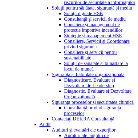
riscurilor de securitate a informațiilor
Soluții pentru sănătate, siguranță și mediu
Soluții digitale HSE
Consultanță și servicii de mediu
Consiliere și management de
protecție împotriva incendiilor
Strategie și management HSE
Consiliere, Servicii și Coordonare
privind siguranța
Consiliere și servicii pentru
sustenabilitate
Soluții de sănătate și bunăstare la
locul de muncă
Siguranță și fiabilitate organizațională
Diagnosticare, Evaluare și
Dezvoltare de Leadership
Diagnostic, Evaluare și Dezvoltare
Organizațională
Siguranța proceselor și securitatea chimică
Consultanță privind siguranța
proceselor
Contactați DEKRA Consultanță
Audit
Audituri și evaluări ale experților
Audituri ale lanțului de