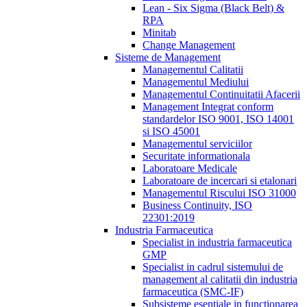
Lean - Six Sigma (Black Belt) &
RPA
Minitab
Change Management
Sisteme de Management
Managementul Calitatii
Managementul Mediului
Managementul Continuitatii Afacerii
Management Integrat conform
standardelor ISO 9001, ISO 14001
si ISO 45001
Managementul serviciilor
Securitate informationala
Laboratoare Medicale
Laboratoare de incercari si etalonari
Managementul Riscului ISO 31000
Business Continuity, ISO
22301:2019
Industria Farmaceutica
Specialist in industria farmaceutica
GMP
Specialist in cadrul sistemului de
management al calitatii din industria
farmaceutica (SMC-IF)
Subsisteme esentiale in functionarea