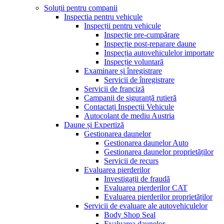
Soluții pentru companii
Inspectia pentru vehicule
Inspecții pentru vehicule
Inspecție pre-cumpărare
Inspecție post-reparare daune
Inspecția autovehiculelor importate
Inspecție voluntară
Examinare și înregistrare
Servicii de înregistrare
Servicii de franciză
Campanii de siguranță rutieră
Contactați Inspecții Vehicule
Autocolant de mediu Austria
Daune și Expertiză
Gestionarea daunelor
Gestionarea daunelor Auto
Gestionarea daunelor proprietăților
Servicii de recurs
Evaluarea pierderilor
Investigații de fraudă
Evaluarea pierderilor CAT
Evaluarea pierderilor proprietăților
Servicii de evaluare ale autovehiculelor
Body Shop Seal
Evaluarea daunelor