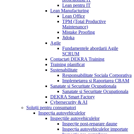
Lean pentru IT
Lean Manufacturing
Lean Office
TPM (Total Productive
Maintenance)
Mistake Proofing
Jidoka
Agile
Fundamentele abordarii Agile
SCRUM
Contactați DEKRA Training
Training planificat
Sustenabilitate
Responsabilitate Sociala Corporativa
Implemetarea si Raportarea CBAM
Sanatate si Securitate Ocupationala
Sanatate si Securitate Ocupationala
DEKRA Smart Factory
Cybersecurity & AI
Soluții pentru consumatori
Inspecția autovehiculelor
Inspecțiile autovehiculelor
Inspecție post-reparare daune
Inspecția autovehiculelor importate