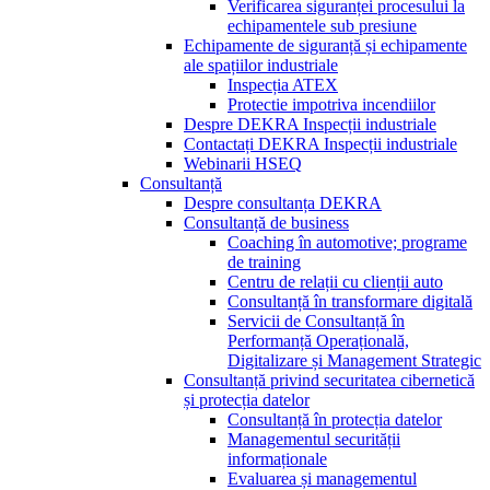
Verificarea siguranței procesului la
echipamentele sub presiune
Echipamente de siguranță și echipamente
ale spațiilor industriale
Inspecția ATEX
Protectie impotriva incendiilor
Despre DEKRA Inspecții industriale
Contactați DEKRA Inspecții industriale
Webinarii HSEQ
Consultanță
Despre consultanța DEKRA
Consultanță de business
Coaching în automotive; programe
de training
Centru de relații cu clienții auto
Consultanță în transformare digitală
Servicii de Consultanță în
Performanță Operațională,
Digitalizare și Management Strategic
Consultanță privind securitatea cibernetică
și protecția datelor
Consultanță în protecția datelor
Managementul securității
informaționale
Evaluarea și managementul