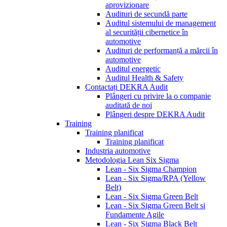
aprovizionare
Audituri de secundă parte
Auditul sistemului de management
al securității cibernetice în
automotive
Audituri de performanță a mărcii în
automotive
Auditul energetic
Auditul Health & Safety
Contactați DEKRA Audit
Plângeri cu privire la o companie
auditată de noi
Plângeri despre DEKRA Audit
Training
Training planificat
Training planificat
Industria automotive
Metodologia Lean Six Sigma
Lean - Six Sigma Champion
Lean - Six Sigma/RPA (Yellow
Belt)
Lean - Six Sigma Green Belt
Lean - Six Sigma Green Belt si
Fundamente Agile
Lean - Six Sigma Black Belt