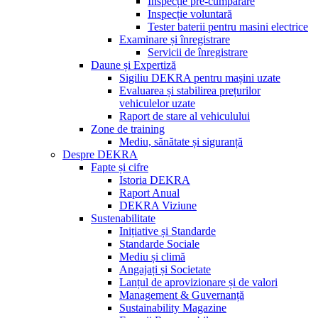
Inspecție pre-cumpărare
Inspecție voluntară
Tester baterii pentru masini electrice
Examinare și înregistrare
Servicii de înregistrare
Daune și Expertiză
Sigiliu DEKRA pentru mașini uzate
Evaluarea și stabilirea prețurilor
vehiculelor uzate
Raport de stare al vehiculului
Zone de training
Mediu, sănătate și siguranță
Despre DEKRA
Fapte și cifre
Istoria DEKRA
Raport Anual
DEKRA Viziune
Sustenabilitate
Inițiative și Standarde
Standarde Sociale
Mediu și climă
Angajați și Societate
Lanțul de aprovizionare și de valori
Management & Guvernanță
Sustainability Magazine