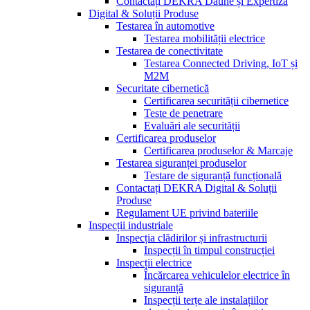
Contactați DEKRA Daune și Expertiză
Digital & Soluții Produse
Testarea în automotive
Testarea mobilității electrice
Testarea de conectivitate
Testarea Connected Driving, IoT și
M2M
Securitate cibernetică
Certificarea securității cibernetice
Teste de penetrare
Evaluări ale securității
Certificarea produselor
Certificarea produselor & Marcaje
Testarea siguranței produselor
Testare de siguranță funcțională
Contactați DEKRA Digital & Soluții
Produse
Regulament UE privind bateriile
Inspecții industriale
Inspecția clădirilor și infrastructurii
Inspecții în timpul construcției
Inspecții electrice
Încărcarea vehiculelor electrice în
siguranță
Inspecții terțe ale instalațiilor