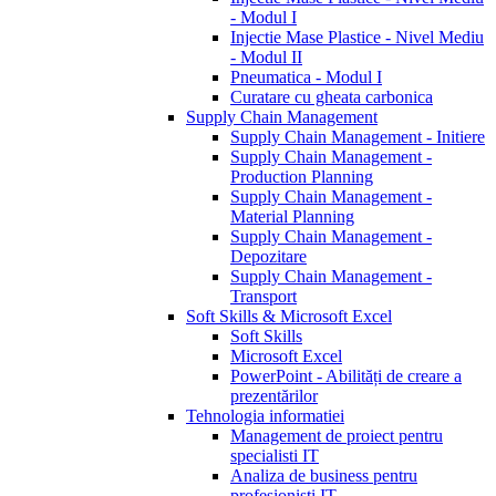
- Modul I
Injectie Mase Plastice - Nivel Mediu
- Modul II
Pneumatica - Modul I
Curatare cu gheata carbonica
Supply Chain Management
Supply Chain Management - Initiere
Supply Chain Management -
Production Planning
Supply Chain Management -
Material Planning
Supply Chain Management -
Depozitare
Supply Chain Management -
Transport
Soft Skills & Microsoft Excel
Soft Skills
Microsoft Excel
PowerPoint - Abilități de creare a
prezentărilor
Tehnologia informatiei
Management de proiect pentru
specialisti IT
Analiza de business pentru
profesionisti IT