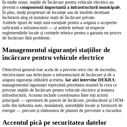
În multe orașe, stațiile de încărcare pentru vehicule electrice au
devenit o
componentă importantă a infrastructurii municipale
.
În plus, mulți proprietari de locuințe sau de imobile destinate
închirierii aleg să instaleze stații de încărcare private.
Ambele tipuri de stații sunt esențiale pentru a asigura o acoperire
suficientă a infrastructurii — și ambele trebuie să respecte
reglementările locale și cerințele tehnice pentru a garanta un proces
de încărcare fără probleme.
Managementul siguranței stațiilor de
încărcare pentru vehicule electrice
Obiectivul general este acela de a preveni orice risc de incendiu,
electrocutare sau defecțiune a infrastructurii de încărcare și de a
asigura siguranța utilizării acesteia.
Iar aici intervine DEKRA
:
managementul siguranței reprezintă prioritatea noastră în ceea ce
privește stațiile de încărcare pentru vehicule electrice și testarea
infrastructurii. Aceasta include coordonarea între toți actorii
principali — operatorii de puncte de încărcare, producătorii și OEM-
urile din industria auto, instalatorii, autoritățile locale și furnizorii de
energie — precum și elaborarea de planuri de prevenire a riscurilor.
Accentul pică pe securitatea datelor