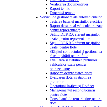
Verificarea documentației
Raport tehnic
Expertiză remote
Servicii de gestionare ale autovehiculelor
Testarea bateriei masinilor electrice
Raport de stare al vehiculelor uzate,
pentru reprezentanțe
Sigiliu DEKRA aferent mașinilor
uzate, pentru reprezentanțe
Sigiliu DEKRA aferent mașinilor
uzate, pentru flote
Sfârșitul contractului și gestionarea
răscumpărării pentru flote
Evaluarea și stabilirea prețurilor
vehiculelor uzate pentru
reprezentanțe
Rapoarte despre starea flotei
Evaluarea flotei și stabilirea
prețurilor
Operațiuni In-fleet și De-fleet
Managementul recondiționării
pentru flote
Consultanță de remarketing pentru
flote