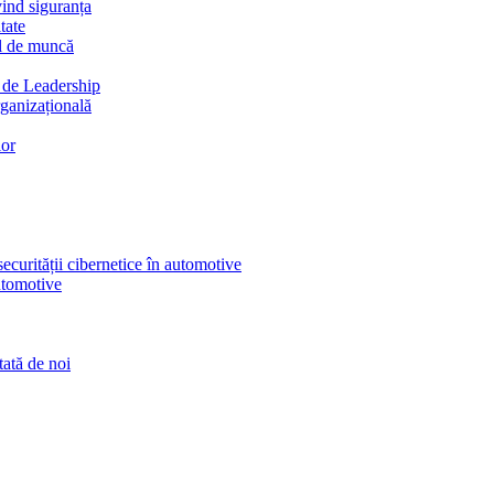
vind siguranța
tate
ul de muncă
e de Leadership
ganizațională
lor
curității cibernetice în automotive
utomotive
tată de noi