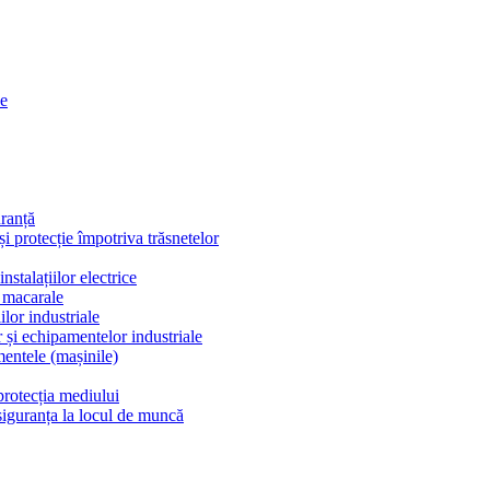
se
uranță
e și protecție împotriva trăsnetelor
stalațiilor electrice
i macarale
ilor industriale
r și echipamentelor industriale
entele (mașinile)
protecția mediului
siguranța la locul de muncă