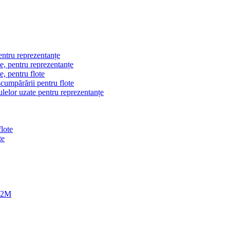
pentru reprezentanțe
e, pentru reprezentanțe
, pentru flote
scumpărării pentru flote
culelor uzate pentru reprezentanțe
lote
te
 M2M