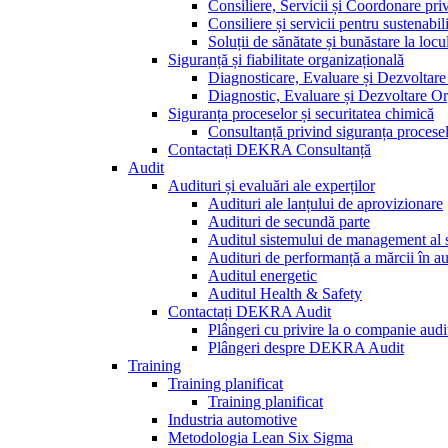
Consiliere, Servicii și Coordonare pri
Consiliere și servicii pentru sustenabili
Soluții de sănătate și bunăstare la loc
Siguranță și fiabilitate organizațională
Diagnosticare, Evaluare și Dezvoltar
Diagnostic, Evaluare și Dezvoltare Or
Siguranța proceselor și securitatea chimică
Consultanță privind siguranța procese
Contactați DEKRA Consultanță
Audit
Audituri și evaluări ale experților
Audituri ale lanțului de aprovizionare
Audituri de secundă parte
Auditul sistemului de management al se
Audituri de performanță a mărcii în a
Auditul energetic
Auditul Health & Safety
Contactați DEKRA Audit
Plângeri cu privire la o companie audi
Plângeri despre DEKRA Audit
Training
Training planificat
Training planificat
Industria automotive
Metodologia Lean Six Sigma