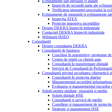
Echipamente sub presiune și sudare
Inspecții de secundă parte ale echipa
Verificarea siguranței procesului la e
Echipamente de siguranță și echipamente ale s
Inspecția ATEX
Protectie impotriva incendiilor
Despre DEKRA Inspecții industriale
Contactați DEKRA Inspecții industriale
Webinarii HSEQ
Consultanță
Despre consultanța DEKRA
Consultanță de business
Coaching în automotive; programe de 
Centru de relații cu clienții auto
Consultanță în transformare digitală
Servicii de Consultanță în Performanț
Consultanță privind securitatea cibernetică și
Consultanță în protecția datelor
Managementul securității informațion
Evaluarea și managementul riscurilor d
Soluții pentru sănătate, siguranță și mediu
Soluții digitale HSE
Consultanță și servicii de mediu
Consiliere și management de protecție
Strategie și management HSE