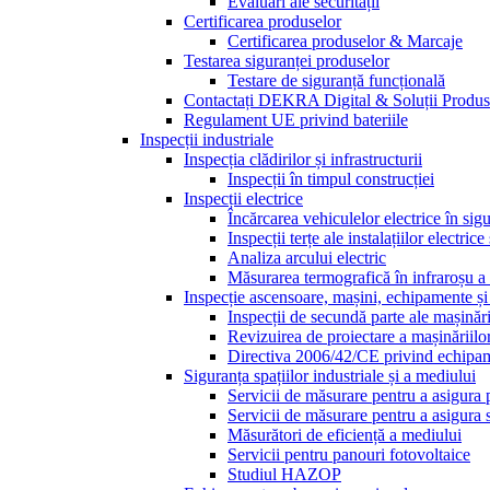
Evaluări ale securității
Certificarea produselor
Certificarea produselor & Marcaje
Testarea siguranței produselor
Testare de siguranță funcțională
Contactați DEKRA Digital & Soluții Produ
Regulament UE privind bateriile
Inspecții industriale
Inspecția clădirilor și infrastructurii
Inspecții în timpul construcției
Inspecții electrice
Încărcarea vehiculelor electrice în sig
Inspecții terțe ale instalațiilor electric
Analiza arcului electric
Măsurarea termografică în infraroșu a in
Inspecție ascensoare, mașini, echipamente ș
Inspecții de secundă parte ale mașinări
Revizuirea de proiectare a mașinăriilo
Directiva 2006/42/CE privind echipam
Siguranța spațiilor industriale și a mediului
Servicii de măsurare pentru a asigura 
Servicii de măsurare pentru a asigura 
Măsurători de eficiență a mediului
Servicii pentru panouri fotovoltaice
Studiul HAZOP