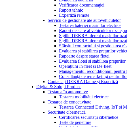
Verificarea documentației
Raport tehnic
Expertiză remote
Servicii de gestionare ale autovehiculelor
Testarea bateriei masinilor electrice
Raport de stare al vehiculelor uzate, 
Sigiliu DEKRA aferent mașinilor uzat
Sigiliu DEKRA aferent mașinilor uzate
Sfârșitul contractului și gestionarea ră
Evaluarea și stabilirea prețurilor vehi
Rapoarte despre starea flotei
Evaluarea flotei și stabilirea prețurilor
Operațiuni In-fleet și De-fleet
Managementul recondiționării pentru f
Consultanță de remarketing pentru flo
Contactați DEKRA Daune și Expertiză
Digital & Soluții Produse
Testarea în automotive
Testarea mobilității electrice
Testarea de conectivitate
Testarea Connected Driving, IoT și
Securitate cibernetică
Certificarea securității cibernetice
Teste de penetrare