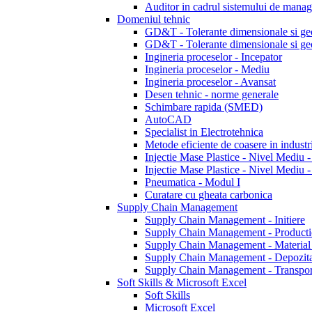
Auditor in cadrul sistemului de manage
Domeniul tehnic
GD&T - Tolerante dimensionale si g
GD&T - Tolerante dimensionale si ge
Ingineria proceselor - Incepator
Ingineria proceselor - Mediu
Ingineria proceselor - Avansat
Desen tehnic - norme generale
Schimbare rapida (SMED)
AutoCAD
Specialist in Electrotehnica
Metode eficiente de coasere in industri
Injectie Mase Plastice - Nivel Mediu 
Injectie Mase Plastice - Nivel Mediu 
Pneumatica - Modul I
Curatare cu gheata carbonica
Supply Chain Management
Supply Chain Management - Initiere
Supply Chain Management - Producti
Supply Chain Management - Material
Supply Chain Management - Depozit
Supply Chain Management - Transpor
Soft Skills & Microsoft Excel
Soft Skills
Microsoft Excel