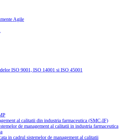
amente Agile
A
rdelor ISO 9001, ISO 14001 si ISO 45001
GMP
agement al calitatii din industria farmaceutica (SMC-IF)
istemelor de management al calitatii in industria farmaceutica
ea
cata in cadrul sistemelor de management al calitatii