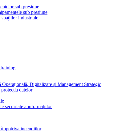
mentelor sub presiune
chipamentele sub presiune
pațiilor industriale
training
ă Operațională, Digitalizare și Management Strategic
 protecția datelor
ale
e securitate a informațiilor
 împotriva incendiilor