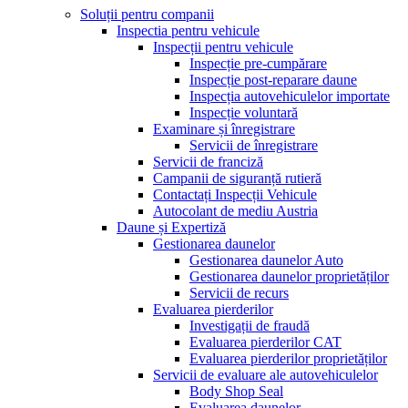
Soluții pentru companii
Inspectia pentru vehicule
Inspecții pentru vehicule
Inspecție pre-cumpărare
Inspecție post-reparare daune
Inspecția autovehiculelor importate
Inspecție voluntară
Examinare și înregistrare
Servicii de înregistrare
Servicii de franciză
Campanii de siguranță rutieră
Contactați Inspecții Vehicule
Autocolant de mediu Austria
Daune și Expertiză
Gestionarea daunelor
Gestionarea daunelor Auto
Gestionarea daunelor proprietăților
Servicii de recurs
Evaluarea pierderilor
Investigații de fraudă
Evaluarea pierderilor CAT
Evaluarea pierderilor proprietăților
Servicii de evaluare ale autovehiculelor
Body Shop Seal
Evaluarea daunelor