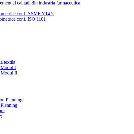
ment al calitatii din industria farmaceutica
eometrice conf. ASME Y14.5
ometrice conf. ISO 1101
a textila
- Modul I
- Modul II
on Planning
 Planning
are
t