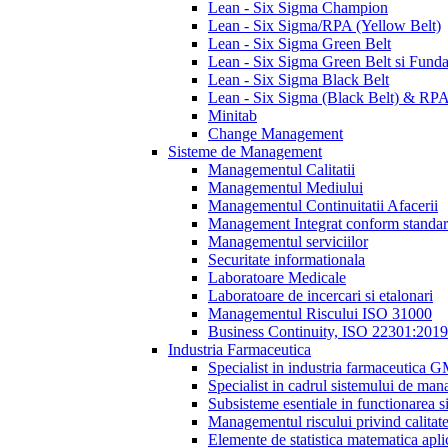
Lean - Six Sigma Champion
Lean - Six Sigma/RPA (Yellow Belt)
Lean - Six Sigma Green Belt
Lean - Six Sigma Green Belt si Fund
Lean - Six Sigma Black Belt
Lean - Six Sigma (Black Belt) & RP
Minitab
Change Management
Sisteme de Management
Managementul Calitatii
Managementul Mediului
Managementul Continuitatii Afacerii
Management Integrat conform standa
Managementul serviciilor
Securitate informationala
Laboratoare Medicale
Laboratoare de incercari si etalonari
Managementul Riscului ISO 31000
Business Continuity, ISO 22301:2019
Industria Farmaceutica
Specialist in industria farmaceutica 
Specialist in cadrul sistemului de man
Subsisteme esentiale in functionarea s
Managementul riscului privind calitat
Elemente de statistica matematica apli