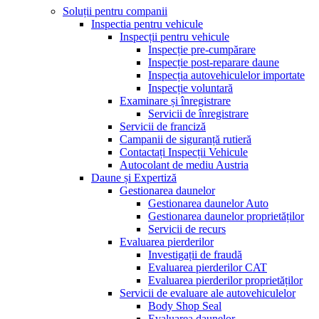
Soluții pentru companii
Inspectia pentru vehicule
Inspecții pentru vehicule
Inspecție pre-cumpărare
Inspecție post-reparare daune
Inspecția autovehiculelor importate
Inspecție voluntară
Examinare și înregistrare
Servicii de înregistrare
Servicii de franciză
Campanii de siguranță rutieră
Contactați Inspecții Vehicule
Autocolant de mediu Austria
Daune și Expertiză
Gestionarea daunelor
Gestionarea daunelor Auto
Gestionarea daunelor proprietăților
Servicii de recurs
Evaluarea pierderilor
Investigații de fraudă
Evaluarea pierderilor CAT
Evaluarea pierderilor proprietăților
Servicii de evaluare ale autovehiculelor
Body Shop Seal
Evaluarea daunelor