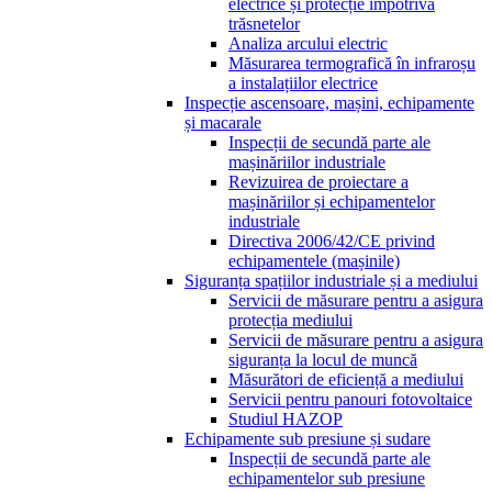
electrice și protecție împotriva
trăsnetelor
Analiza arcului electric
Măsurarea termografică în infraroșu
a instalațiilor electrice
Inspecție ascensoare, mașini, echipamente
și macarale
Inspecții de secundă parte ale
mașinăriilor industriale
Revizuirea de proiectare a
mașinăriilor și echipamentelor
industriale
Directiva 2006/42/CE privind
echipamentele (mașinile)
Siguranța spațiilor industriale și a mediului
Servicii de măsurare pentru a asigura
protecția mediului
Servicii de măsurare pentru a asigura
siguranța la locul de muncă
Măsurători de eficiență a mediului
Servicii pentru panouri fotovoltaice
Studiul HAZOP
Echipamente sub presiune și sudare
Inspecții de secundă parte ale
echipamentelor sub presiune