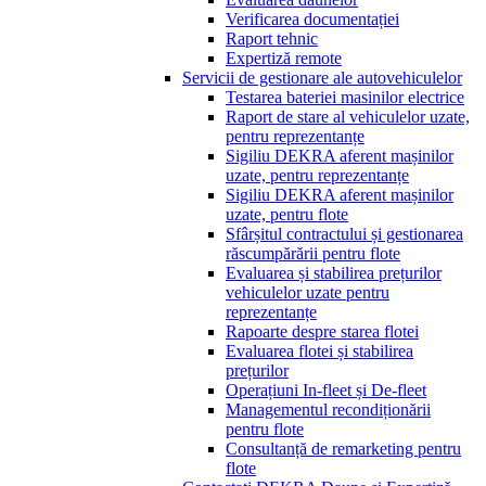
Verificarea documentației
Raport tehnic
Expertiză remote
Servicii de gestionare ale autovehiculelor
Testarea bateriei masinilor electrice
Raport de stare al vehiculelor uzate,
pentru reprezentanțe
Sigiliu DEKRA aferent mașinilor
uzate, pentru reprezentanțe
Sigiliu DEKRA aferent mașinilor
uzate, pentru flote
Sfârșitul contractului și gestionarea
răscumpărării pentru flote
Evaluarea și stabilirea prețurilor
vehiculelor uzate pentru
reprezentanțe
Rapoarte despre starea flotei
Evaluarea flotei și stabilirea
prețurilor
Operațiuni In-fleet și De-fleet
Managementul recondiționării
pentru flote
Consultanță de remarketing pentru
flote