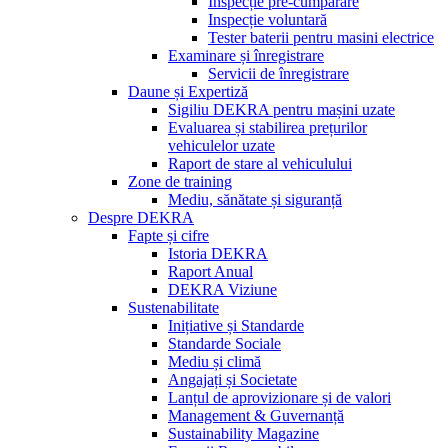
Inspecție pre-cumpărare
Inspecție voluntară
Tester baterii pentru masini electrice
Examinare și înregistrare
Servicii de înregistrare
Daune și Expertiză
Sigiliu DEKRA pentru mașini uzate
Evaluarea și stabilirea prețurilor
vehiculelor uzate
Raport de stare al vehiculului
Zone de training
Mediu, sănătate și siguranță
Despre DEKRA
Fapte și cifre
Istoria DEKRA
Raport Anual
DEKRA Viziune
Sustenabilitate
Inițiative și Standarde
Standarde Sociale
Mediu și climă
Angajați și Societate
Lanțul de aprovizionare și de valori
Management & Guvernanță
Sustainability Magazine