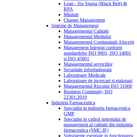
Lean - Six Sigma (Black Belt) &
RPA
Minitab
Change Management
Sisteme de Management
Managementul Calitatii
Managementul Mediului
Managementul Continuitatii Afacerii
Management Integrat conform
standardelor ISO 9001, ISO 14001
si ISO 45001
Managementul serviciilor
Securitate informationala
Laboratoare Medicale
Laboratoare de incercari si etalonari
Managementul Riscului ISO 31000
Business Continuity, ISO
22301:2019
Industria Farmaceutica
Specialist in industria farmaceutica
GMP
Specialist in cadrul sistemului de
management al calitatii din industria
farmaceutica (SMC-IF)
Subsisteme esentiale in functionarea