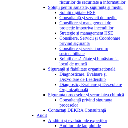
riscurilor de securitate a informațiilor
Soluții pentru sănătate, siguranță și mediu
Soluții digitale HSE
Consultanță și servicii de mediu
Consiliere și management de
protecție împotriva incendiilor
Strategie și management HSE
Consiliere, Servicii și Coordonare
privind siguranța
Consiliere și servicii pentru
sustenabilitate
Soluții de sănătate și bunăstare la
locul de muncă
Siguranță și fiabilitate organizațională
Diagnosticare, Evaluare și
Dezvoltare de Leadership
Diagnostic, Evaluare și Dezvoltare
Organizațională
Siguranța proceselor și securitatea chimică
Consultanță privind siguranța
proceselor
Contactați DEKRA Consultanță
Audit
Audituri și evaluări ale experților
Audituri ale lanțului de