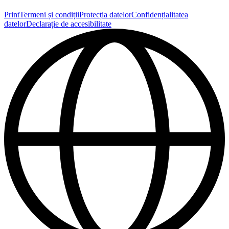
Print
Termeni și condiții
Protecția datelor
Confidențialitatea
datelor
Declarație de accesibilitate