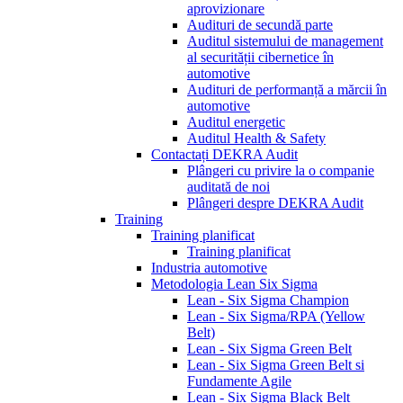
aprovizionare
Audituri de secundă parte
Auditul sistemului de management
al securității cibernetice în
automotive
Audituri de performanță a mărcii în
automotive
Auditul energetic
Auditul Health & Safety
Contactați DEKRA Audit
Plângeri cu privire la o companie
auditată de noi
Plângeri despre DEKRA Audit
Training
Training planificat
Training planificat
Industria automotive
Metodologia Lean Six Sigma
Lean - Six Sigma Champion
Lean - Six Sigma/RPA (Yellow
Belt)
Lean - Six Sigma Green Belt
Lean - Six Sigma Green Belt si
Fundamente Agile
Lean - Six Sigma Black Belt