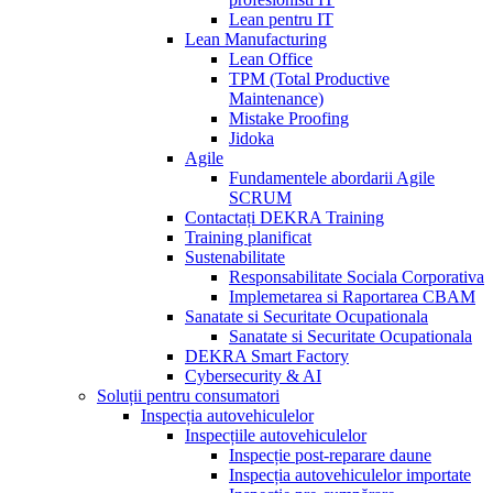
Lean pentru IT
Lean Manufacturing
Lean Office
TPM (Total Productive
Maintenance)
Mistake Proofing
Jidoka
Agile
Fundamentele abordarii Agile
SCRUM
Contactați DEKRA Training
Training planificat
Sustenabilitate
Responsabilitate Sociala Corporativa
Implemetarea si Raportarea CBAM
Sanatate si Securitate Ocupationala
Sanatate si Securitate Ocupationala
DEKRA Smart Factory
Cybersecurity & AI
Soluții pentru consumatori
Inspecția autovehiculelor
Inspecțiile autovehiculelor
Inspecție post-reparare daune
Inspecția autovehiculelor importate