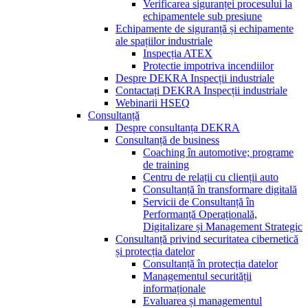
Verificarea siguranței procesului la
echipamentele sub presiune
Echipamente de siguranță și echipamente
ale spațiilor industriale
Inspecția ATEX
Protectie impotriva incendiilor
Despre DEKRA Inspecții industriale
Contactați DEKRA Inspecții industriale
Webinarii HSEQ
Consultanță
Despre consultanța DEKRA
Consultanță de business
Coaching în automotive; programe
de training
Centru de relații cu clienții auto
Consultanță în transformare digitală
Servicii de Consultanță în
Performanță Operațională,
Digitalizare și Management Strategic
Consultanță privind securitatea cibernetică
și protecția datelor
Consultanță în protecția datelor
Managementul securității
informaționale
Evaluarea și managementul