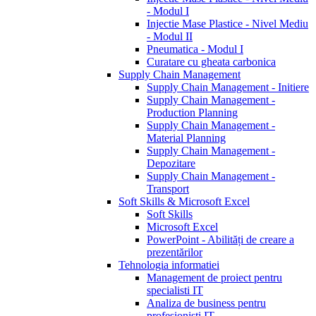
- Modul I
Injectie Mase Plastice - Nivel Mediu
- Modul II
Pneumatica - Modul I
Curatare cu gheata carbonica
Supply Chain Management
Supply Chain Management - Initiere
Supply Chain Management -
Production Planning
Supply Chain Management -
Material Planning
Supply Chain Management -
Depozitare
Supply Chain Management -
Transport
Soft Skills & Microsoft Excel
Soft Skills
Microsoft Excel
PowerPoint - Abilități de creare a
prezentărilor
Tehnologia informatiei
Management de proiect pentru
specialisti IT
Analiza de business pentru
profesionisti IT