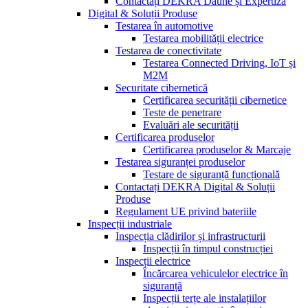
Contactați DEKRA Daune și Expertiză
Digital & Soluții Produse
Testarea în automotive
Testarea mobilității electrice
Testarea de conectivitate
Testarea Connected Driving, IoT și
M2M
Securitate cibernetică
Certificarea securității cibernetice
Teste de penetrare
Evaluări ale securității
Certificarea produselor
Certificarea produselor & Marcaje
Testarea siguranței produselor
Testare de siguranță funcțională
Contactați DEKRA Digital & Soluții
Produse
Regulament UE privind bateriile
Inspecții industriale
Inspecția clădirilor și infrastructurii
Inspecții în timpul construcției
Inspecții electrice
Încărcarea vehiculelor electrice în
siguranță
Inspecții terțe ale instalațiilor